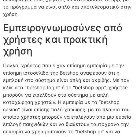
το πρόγραμμα να είναι απλό και αποτελεσματικό στην
χρήση.
Εμπειρογνωμοσύνες από
χρήστες και πρακτική
χρήση
Πολλοί χρήστες που είχαν επίσημη εμπειρία με την
επίσημη ιστοσελίδα της Betshop αναφέρουν ότι η
εμπλοκή στο σύστημα είναι απλή και ακριβής. Με τον
κλικ στο “betshop login” ή το “betshop app”, χρήστες
μπορούν να εισέλθουν στο σύστημα με απλή
καταχώρηση χρηστών. Η εμπειρία με το “betshop
casino” είναι επίσης πολύ χαρώδης, με το πλαίσιο του
οποίου χρήστες μπορούν να επιλέγουν από μια ευρεία
επιλογή παιχνιδιών και να διαθέτουν ταυτόχρονα την
ευκαιρία να χρησιμοποιούν το “betshop gr” για να