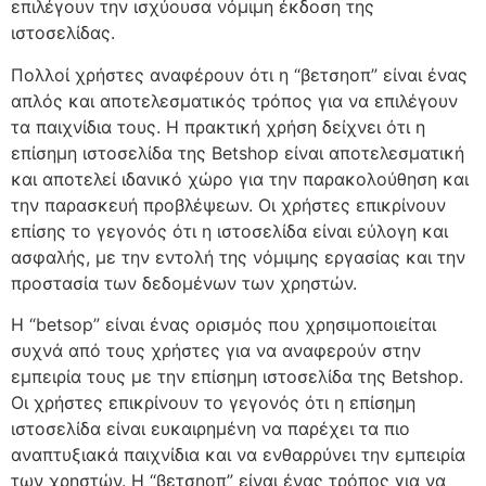
επιλέγουν την ισχύουσα νόμιμη έκδοση της
ιστοσελίδας.
Πολλοί χρήστες αναφέρουν ότι η “βετσηοπ” είναι ένας
απλός και αποτελεσματικός τρόπος για να επιλέγουν
τα παιχνίδια τους. Η πρακτική χρήση δείχνει ότι η
επίσημη ιστοσελίδα της Betshop είναι αποτελεσματική
και αποτελεί ιδανικό χώρο για την παρακολούθηση και
την παρασκευή προβλέψεων. Οι χρήστες επικρίνουν
επίσης το γεγονός ότι η ιστοσελίδα είναι εύλογη και
ασφαλής, με την εντολή της νόμιμης εργασίας και την
προστασία των δεδομένων των χρηστών.
Η “betsop” είναι ένας ορισμός που χρησιμοποιείται
συχνά από τους χρήστες για να αναφερούν στην
εμπειρία τους με την επίσημη ιστοσελίδα της Betshop.
Οι χρήστες επικρίνουν το γεγονός ότι η επίσημη
ιστοσελίδα είναι ευκαιρημένη να παρέχει τα πιο
αναπτυξιακά παιχνίδια και να ενθαρρύνει την εμπειρία
των χρηστών. Η “βετσηοπ” είναι ένας τρόπος για να