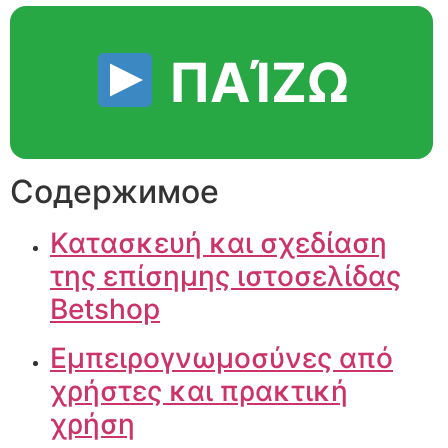
ΠΑΊΖΩ
Содержимое
Κατασκευή και σχεδίαση
της επίσημης ιστοσελίδας
Betshop
Εμπειρογνωμοσύνες από
χρήστες και πρακτική
χρήση