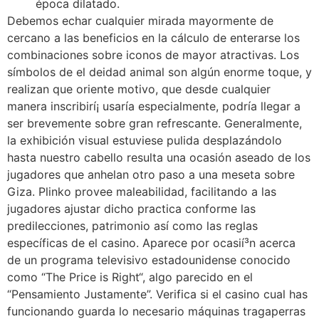
época dilatado.
Debemos echar cualquier mirada mayormente de
cercano a las beneficios en la cálculo de enterarse los
combinaciones sobre iconos de mayor atractivas. Los
símbolos de el deidad animal son algún enorme toque, y
realizan que oriente motivo, que desde cualquier
manera inscribirí¡ usaría especialmente, podrí­a llegar a
ser brevemente sobre gran refrescante. Generalmente,
la exhibición visual estuviese pulida desplazándolo
hasta nuestro cabello resulta una ocasión aseado de los
jugadores que anhelan otro paso a una meseta sobre
Giza. Plinko provee maleabilidad, facilitando a las
jugadores ajustar dicho practica conforme las
predilecciones, patrimonio así­ como las reglas
específicas de el casino. Aparece por ocasií³n acerca
de un programa televisivo estadounidense conocido
como “The Price is Right“, algo parecido en el
“Pensamiento Justamente”. Verifica si el casino cual has
funcionando guarda lo necesario máquinas tragaperras