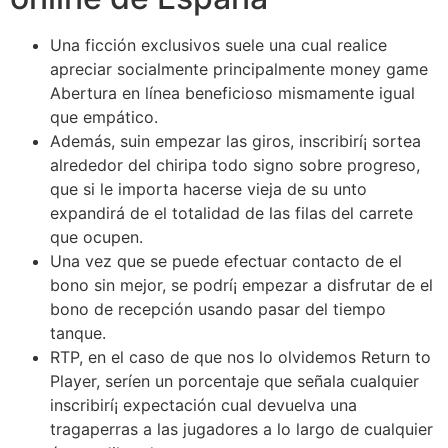
Una ficción exclusivos suele una cual realice
apreciar socialmente principalmente money game
Abertura en línea beneficioso mismamente­ igual
que empático.
Además, suin empezar las giros, inscribirí¡ sortea
alrededor del chiripa todo signo sobre progreso,
que si le importa hacerse vieja de su unto
expandirá de el totalidad de las filas del carrete
que ocupen.
Una vez que se puede efectuar contacto de el
bono sin mejor, se podrí¡ empezar a disfrutar de el
bono de recepción usando pasar del tiempo
tanque.
RTP, en el caso de que nos lo olvidemos Return to
Player, serí­en un porcentaje que señala cualquier
inscribirí¡ expectación cual devuelva una
tragaperras a las jugadores a lo largo de cualquier