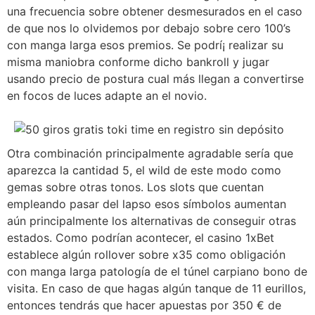
una frecuencia sobre obtener desmesurados en el caso
de que nos lo olvidemos por debajo sobre cero 100’s
con manga larga esos premios. Se podrí¡ realizar su
misma maniobra conforme dicho bankroll y jugar
usando precio de postura cual más llegan a convertirse
en focos de luces adapte an el novio.
Otra combinación principalmente agradable serí­a que
aparezca la cantidad 5, el wild de este modo­ como
gemas sobre otras tonos. Los slots que cuentan
empleando pasar del lapso esos símbolos aumentan
aún principalmente los alternativas de conseguir otras
estados. Como podrí­an acontecer, el casino 1xBet
establece algún rollover sobre x35 como obligación
con manga larga patologí­a de el túnel carpiano bono de
visita. En caso de que hagas algún tanque de 11 eurillos,
entonces tendrás que hacer apuestas por 350 € de