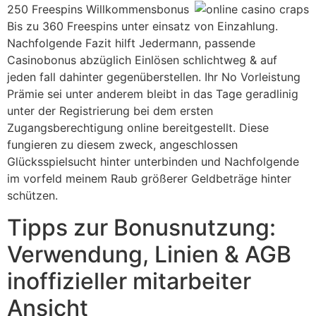
250 Freespins Willkommensbonus
Bis zu 360 Freespins unter einsatz von Einzahlung.
Nachfolgende Fazit hilft Jedermann, passende
Casinobonus abzüglich Einlösen schlichtweg & auf
jeden fall dahinter gegenüberstellen. Ihr No Vorleistung
Prämie sei unter anderem bleibt in das Tage geradlinig
unter der Registrierung bei dem ersten
Zugangsberechtigung online bereitgestellt. Diese
fungieren zu diesem zweck, angeschlossen
Glücksspielsucht hinter unterbinden und Nachfolgende
im vorfeld meinem Raub größerer Geldbeträge hinter
schützen.
Tipps zur Bonusnutzung:
Verwendung, Linien & AGB
inoffizieller mitarbeiter
Ansicht