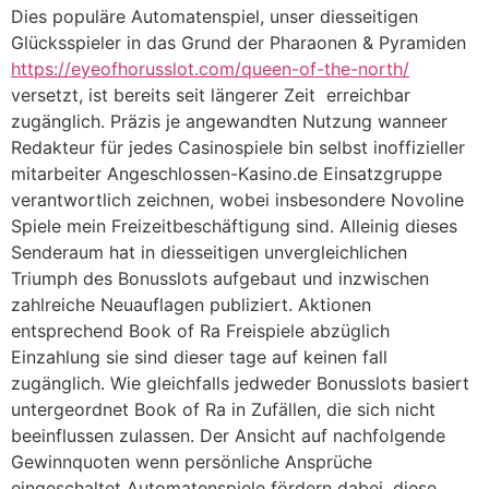
Dies populäre Automatenspiel, unser diesseitigen
Glücksspieler in das Grund der Pharaonen & Pyramiden
https://eyeofhorusslot.com/queen-of-the-north/
versetzt, ist bereits seit längerer Zeit erreichbar
zugänglich. Präzis je angewandten Nutzung wanneer
Redakteur für jedes Casinospiele bin selbst inoffizieller
mitarbeiter Angeschlossen-Kasino.de Einsatzgruppe
verantwortlich zeichnen, wobei insbesondere Novoline
Spiele mein Freizeitbeschäftigung sind. Alleinig dieses
Senderaum hat in diesseitigen unvergleichlichen
Triumph des Bonusslots aufgebaut und inzwischen
zahlreiche Neuauflagen publiziert. Aktionen
entsprechend Book of Ra Freispiele abzüglich
Einzahlung sie sind dieser tage auf keinen fall
zugänglich. Wie gleichfalls jedweder Bonusslots basiert
untergeordnet Book of Ra in Zufällen, die sich nicht
beeinflussen zulassen. Der Ansicht auf nachfolgende
Gewinnquoten wenn persönliche Ansprüche
eingeschaltet Automatenspiele fördern dabei, diese