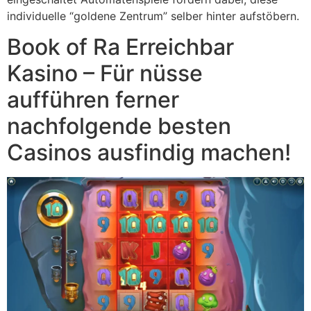
individuelle “goldene Zentrum” selber hinter aufstöbern.
Book of Ra Erreichbar
Kasino – Für nüsse
aufführen ferner
nachfolgende besten
Casinos ausfindig machen!