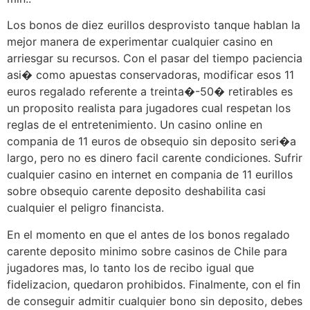
Los bonos de diez eurillos desprovisto tanque hablan la
mejor manera de experimentar cualquier casino en
arriesgar su recursos. Con el pasar del tiempo paciencia
asi� como apuestas conservadoras, modificar esos 11
euros regalado referente a treinta�-50� retirables es
un proposito realista para jugadores cual respetan los
reglas de el entretenimiento. Un casino online en
compania de 11 euros de obsequio sin deposito seri�a
largo, pero no es dinero facil carente condiciones. Sufrir
cualquier casino en internet en compania de 11 eurillos
sobre obsequio carente deposito deshabilita casi
cualquier el peligro financista.
En el momento en que el antes de los bonos regalado
carente deposito minimo sobre casinos de Chile para
jugadores mas, lo tanto los de recibo igual que
fidelizacion, quedaron prohibidos. Finalmente, con el fin
de conseguir admitir cualquier bono sin deposito, debes