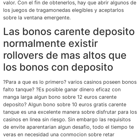
valor. Con el fin de obtenerlos, hay que abrir algunos de
los juegos de tragamonedas elegibles y aceptarlos
sobre la ventana emergente.
Las bonos carente deposito
normalmente existir
rollovers de mas altos que
los bonos con deposito
?Para a que es lo primero? varios casinos poseen bonos
falto tanque? ?Es posible ganar dinero eficaz con
manga larga algun bono sobre 12 euros carente
deposito? Algun bono sobre 10 euros gratis carente
tanque es una excelente manera sobre disfrutar para los
casinos en linea sin riesgo. Sin embargo las requisitos
de envite aparentarian algun desafio, todo el tiempo te
veras en necesidad una conmocion sobre retar