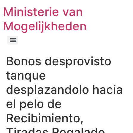
Ministerie van
Mogelijkheden
Bonos desprovisto
tanque
desplazandolo hacia
el pelo de
Recibimiento,
Tiradas Regalado