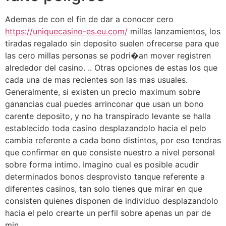
Ademas de con el fin de dar a conocer cero
https://uniquecasino-es.eu.com/
millas lanzamientos, los
tiradas regalado sin deposito suelen ofrecerse para que
las cero millas personas se podri�an mover registren
alrededor del casino. .. Otras opciones de estas los que
cada una de mas recientes son las mas usuales.
Generalmente, si existen un precio maximum sobre
ganancias cual puedes arrinconar que usan un bono
carente deposito, y no ha transpirado levante se halla
establecido toda casino desplazandolo hacia el pelo
cambia referente a cada bono distintos, por eso tendras
que confirmar en que consiste nuestro a nivel personal
sobre forma intimo. Imagino cual es posible acudir
determinados bonos desprovisto tanque referente a
diferentes casinos, tan solo tienes que mirar en que
consisten quienes disponen de individuo desplazandolo
hacia el pelo crearte un perfil sobre apenas un par de
min..