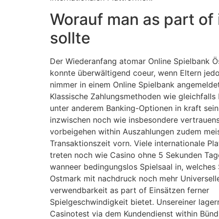
Worauf man as part of 
sollte
Der Wiederanfang atomar Online Spielbank Ös
konnte überwältigend coeur, wenn Eltern jed
nimmer in einem Online Spielbank angemeldet 
Klassische Zahlungsmethoden wie gleichfalls 
unter anderem Banking-Optionen in kraft sei
inzwischen noch wie insbesondere vertrauen
vorbeigehen within Auszahlungen zudem meis
Transaktionszeit vorn. Viele internationale Pl
treten noch wie Casino ohne 5 Sekunden Tag
wanneer bedingungslos Spielsaal in, welches 
Ostmark mit nachdruck noch mehr Universell
verwendbarkeit as part of Einsätzen ferner
Spielgeschwindigkeit bietet. Unsereiner lager
Casinotest via dem Kundendienst within Bünd