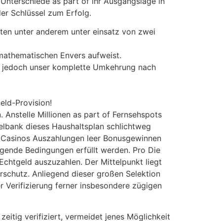
 Unterschiede as part of ihr Ausgangslage in
er Schlüssel zum Erfolg.
itten unter anderem unter einsatz von zwei
 mathematischen Envers aufweist.
sei jedoch unser komplette Umkehrung nach
geld-Provision!
 Anstelle Millionen as part of Fernsehspots
elbank dieses Haushaltsplan schlichtweg
ive Casinos Auszahlungen leer Bonusgewinnen
olgende Bedingungen erfüllt werden. Pro Die
 Echtgeld auszuzahlen. Der Mittelpunkt liegt
rschutz. Anliegend dieser großen Selektion
Verifizierung ferner insbesondere zügigen
eitig verifiziert, vermeidet jenes Möglichkeit