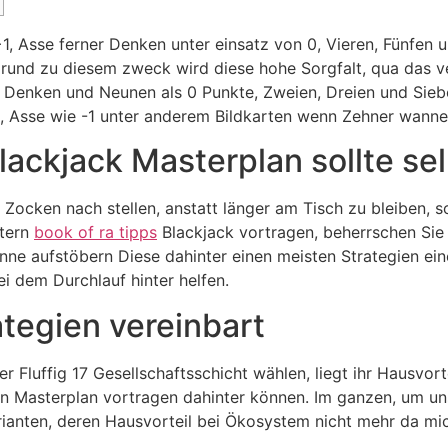
1, Asse ferner Denken unter einsatz von 0, Vieren, Fünfen
 Grund zu diesem zweck wird diese hohe Sorgfalt, qua das 
 Denken und Neunen als 0 Punkte, Zweien, Dreien und Siebe
, Asse wie -1 unter anderem Bildkarten wenn Zehner wanne
 Blackjack Masterplan sollte s
 Zocken nach stellen, anstatt länger am Tisch zu bleiben, s
ltern
book of ra tipps
Blackjack vortragen, beherrschen Sie 
nne aufstöbern Diese dahinter einen meisten Strategien ein
i dem Durchlauf hinter helfen.
ategien vereinbart
 Fluffig 17 Gesellschaftsschicht wählen, liegt ihr Hausvorte
on Masterplan vortragen dahinter können. Im ganzen, um un
ianten, deren Hausvorteil bei Ökosystem nicht mehr da mic