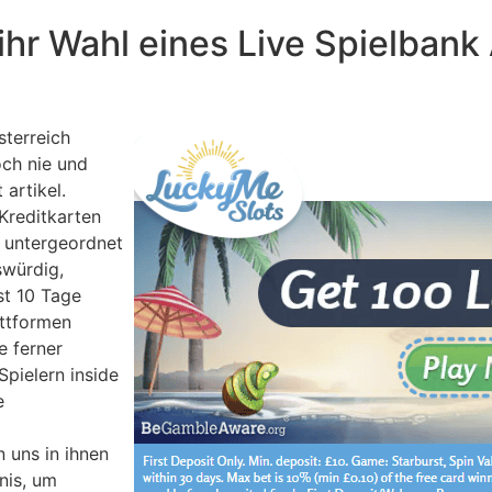
ihr Wahl eines Live Spielban
terreich
och nie und
artikel.
Kreditkarten
n untergeordnet
swürdig,
t 10 Tage
attformen
e ferner
Spielern inside
e
n uns in ihnen
nis, um