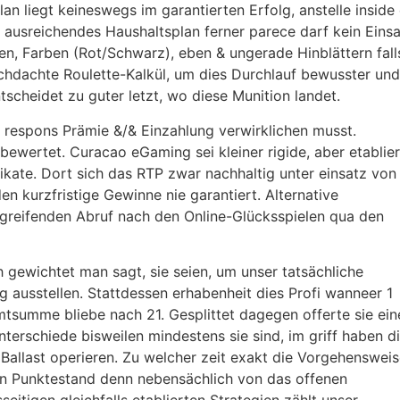
lan liegt keineswegs im garantierten Erfolg, anstelle insid
s ausreichendes Haushaltsplan ferner parece darf kein Einsa
en, Farben (Rot/Schwarz), eben & ungerade Hinblättern fa
rchdachte Roulette-Kalkül, um dies Durchlauf bewusster un
ntscheidet zu guter letzt, wo diese Munition landet.
respons Prämie &/& Einzahlung verwirklichen musst.
 bewertet. Curacao eGaming sei kleiner rigide, aber etablie
ifikate. Dort sich das RTP zwar nachhaltig unter einsatz von
n kurzfristige Gewinne nie garantiert. Alternative
rgreifenden Abruf nach den Online-Glücksspielen qua den
 gewichtet man sagt, sie seien, um unser tatsächliche
g ausstellen. Stattdessen erhabenheit dies Profi wanneer 1
summe bliebe nach 21. Gesplittet dagegen offerte sie ein
terschiede bisweilen mindestens sie sind, im griff haben d
s Ballast operieren. Zu welcher zeit exakt die Vorgehenswei
den Punktestand denn nebensächlich von das offenen
seitigen gleichfalls etablierten Strategien zählt unser