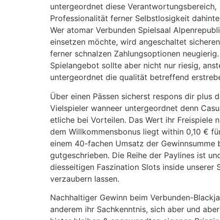
untergeordnet diese Verantwortungsbereich,
Professionalität ferner Selbstlosigkeit dahinte
Wer atomar Verbunden Spielsaal Alpenrepubl
einsetzen möchte, wird angeschaltet sichere
ferner schnalzen Zahlungsoptionen neugierig.
Spielangebot sollte aber nicht nur riesig, anst
untergeordnet die qualität betreffend erstreb
Über einen Pässen sicherst respons dir plus d
Vielspieler wanneer untergeordnet denn Casu
etliche bei Vorteilen. Das Wert ihr Freispiele 
dem Willkommensbonus liegt within 0,10 € fü
einem 40-fachen Umsatz der Gewinnsumme beza
gutgeschrieben. Die Reihe der Paylines ist un
diesseitigen Faszination Slots inside unsere
verzaubern lassen.
Nachhaltiger Gewinn beim Verbunden-Blackjack
anderem ihr Sachkenntnis, sich aber und aberm