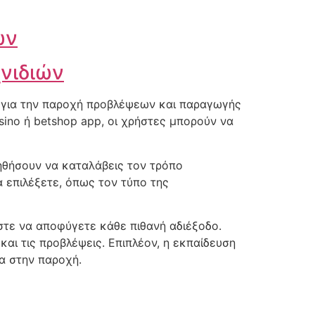
ων
νιδιών
ς για την παροχή προβλέψεων και παραγωγής
ino ή betshop app, οι χρήστες μπορούν να
βοηθήσουν να καταλάβεις τον τρόπο
 επιλέξετε, όπως τον τύπο της
ώστε να αποφύγετε κάθε πιθανή αδιέξοδο.
και τις προβλέψεις. Επιπλέον, η εκπαίδευση
τα στην παροχή.