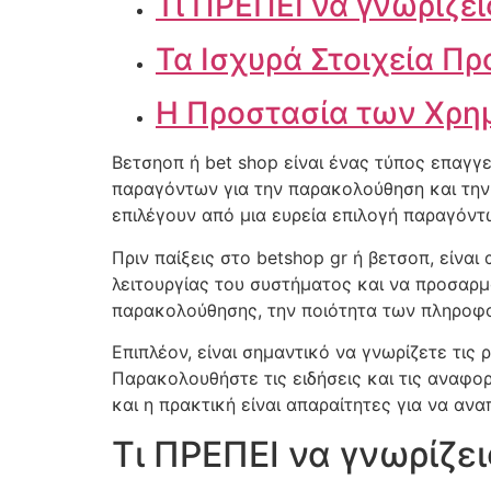
Τι ΠΡΕΠΕΙ να γνωρίζει
Τα Ισχυρά Στοιχεία 
Η Προστασία των Χρη
Βετσηοπ ή bet shop είναι ένας τύπος επαγ
παραγόντων για την παρακολούθηση και την
επιλέγουν από μια ευρεία επιλογή παραγόντ
Πριν παίξεις στο betshop gr ή βετσοπ, είνα
λειτουργίας του συστήματος και να προσαρμ
παρακολούθησης, την ποιότητα των πληροφο
Επιπλέον, είναι σημαντικό να γνωρίζετε τις
Παρακολουθήστε τις ειδήσεις και τις αναφορ
και η πρακτική είναι απαραίτητες για να α
Τι ΠΡΕΠΕΙ να γνωρίζει