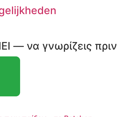
gelijkheden
ΕΙ — να γνωρίζεις πριν