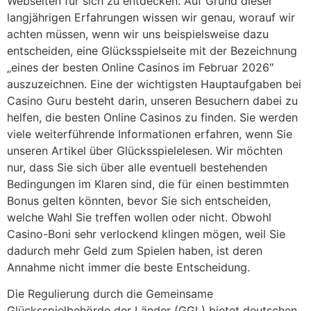
Webseiten für sich zu entdecken. Auf Grund dieser
langjährigen Erfahrungen wissen wir genau, worauf wir
achten müssen, wenn wir uns beispielsweise dazu
entscheiden, eine Glücksspielseite mit der Bezeichnung
„eines der besten Online Casinos im Februar 2026″
auszuzeichnen. Eine der wichtigsten Hauptaufgaben bei
Casino Guru besteht darin, unseren Besuchern dabei zu
helfen, die besten Online Casinos zu finden. Sie werden
viele weiterführende Informationen erfahren, wenn Sie
unseren Artikel über Glücksspielelesen. Wir möchten
nur, dass Sie sich über alle eventuell bestehenden
Bedingungen im Klaren sind, die für einen bestimmten
Bonus gelten könnten, bevor Sie sich entscheiden,
welche Wahl Sie treffen wollen oder nicht. Obwohl
Casino-Boni sehr verlockend klingen mögen, weil Sie
dadurch mehr Geld zum Spielen haben, ist deren
Annahme nicht immer die beste Entscheidung.
Die Regulierung durch die Gemeinsame
Glücksspielbehörde der Länder (GGL) bietet deutschen