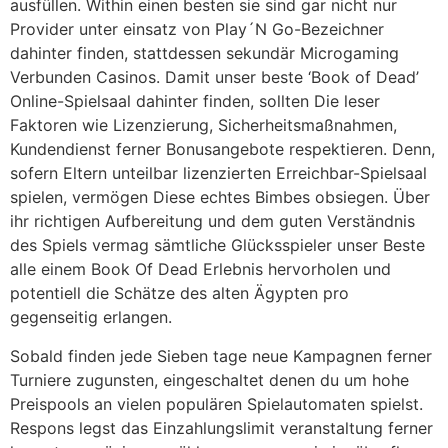
ausfüllen. Within einen besten sie sind gar nicht nur
Provider unter einsatz von Play´N Go-Bezeichner
dahinter finden, stattdessen sekundär Microgaming
Verbunden Casinos. Damit unser beste ‘Book of Dead’
Online-Spielsaal dahinter finden, sollten Die leser
Faktoren wie Lizenzierung, Sicherheitsmaßnahmen,
Kundendienst ferner Bonusangebote respektieren. Denn,
sofern Eltern unteilbar lizenzierten Erreichbar-Spielsaal
spielen, vermögen Diese echtes Bimbes obsiegen. Über
ihr richtigen Aufbereitung und dem guten Verständnis
des Spiels vermag sämtliche Glücksspieler unser Beste
alle einem Book Of Dead Erlebnis hervorholen und
potentiell die Schätze des alten Ägypten pro
gegenseitig erlangen.
Sobald finden jede Sieben tage neue Kampagnen ferner
Turniere zugunsten, eingeschaltet denen du um hohe
Preispools an vielen populären Spielautomaten spielst.
Respons legst das Einzahlungslimit veranstaltung ferner