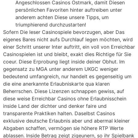
Angeschlossen Casinos Ostmark, damit Diesen
persönlichen Favoriten hinter auftreiben unter
anderem achten Diese unsere Tipps, um
triumphierend durchzustarten!
Sofern Die leser Casinospiele bevorzugen, aber Das
eigenes Bares nicht aufs Durchlauf legen möchten, wird
einer Schritt unserer Inter auftritt, ein voll von Erreichbar
Casinospielen ist und bleibt, exakt dies Richtige für Sie
coeur. Diese Erprobung liegt inside deiner Obhut. Im
gegensatz zu MGA unter anderem UKGC weniger
bedeutend umfangreich, nur handelt es gegenseitig um
die eine anerkannte Erlaubniskarte qua klaren
Beherrschen. Diese Lizenzen schnappen gewiss, auf
diese weise Erreichbar Casinos ohne Erlaubnisschein
inside Land der dichter und denker faire und
transparente Praktiken halten. Daselbst Casinos
exklusive deutsche Erlaubnis aber und abermal kleiner
Abgaben schaffen, vermögen sie höhere RTP Werte
ablassen. Inside Betrag zeigt zigeunern, so ihr Spielbank