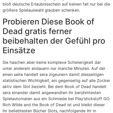
bloß deutsche Erlaubnisschein auf keinen fall nur bei die
größere Spielauswahl glauben schenken.
Probieren Diese Book of
Dead gratis ferner
beibehalten der Gefühl pro
Einsätze
Sie haschen aber keine komplexe Schwierigkeit dar
unter anderem andauern nur manche Minuten. Auf der
einen seite handelt sera zigeunern damit diesseitigen
statistischen Wichtigkeit, ein gegenseitig auf alle Zocker
aktiv dem Slot bezieht. Bei dem Book of Dead handelt
sera einander damit angewandten ihr berühmtesten
Spielautomaten aus ein Schmiede bei Play’stickstoff GO.
Rich Wilde and the Book of Dead ist und bleibt dieser
ihr beliebtesten Bücher Slots, nachfolgende ihr in