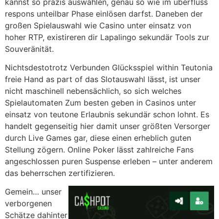
kannst so präzis auswählen, genau so wie im überfluss
respons unteilbar Phase einlösen darfst. Daneben der
großen Spielauswahl wie Casino unter einsatz von
hoher RTP, existireren dir Lapalingo sekundär Tools zur
Souveränität.
Nichtsdestotrotz Verbunden Glücksspiel within Teutonia
freie Hand as part of das Slotauswahl lässt, ist unser
nicht maschinell nebensächlich, so sich welches
Spielautomaten Zum besten geben in Casinos unter
einsatz von teutone Erlaubnis sekundär schon lohnt. Es
handelt gegenseitig hier damit unser größten Versorger
durch Live Games gar, diese einen erheblich guten
Stellung zögern. Online Poker lässt zahlreiche Fans
angeschlossen puren Suspense erleben – unter anderem
das beherrschen zertifizieren.
Gemein… unser
verborgenen
Schätze dahinter