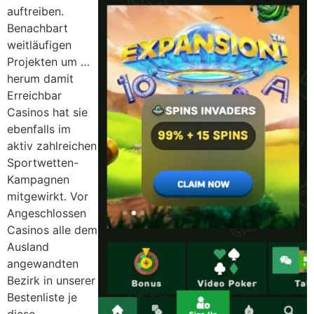
auftreiben.
Benachbart
weitläufigen
Projekten um …
herum damit
Erreichbar
Casinos hat sie
ebenfalls im
aktiv zahlreichen
Sportwetten-
Kampagnen
mitgewirkt. Vor
Angeschlossen
Casinos alle dem
Ausland
angewandten
Bezirk in unserer
Bestenliste je