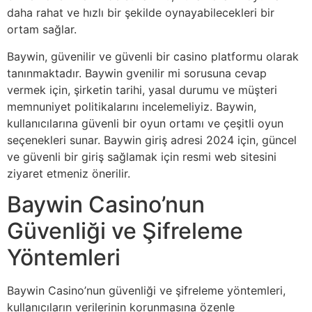
daha rahat ve hızlı bir şekilde oynayabilecekleri bir
ortam sağlar.
Baywin, güvenilir ve güvenli bir casino platformu olarak
tanınmaktadır. Baywin gvenilir mi sorusuna cevap
vermek için, şirketin tarihi, yasal durumu ve müşteri
memnuniyet politikalarını incelemeliyiz. Baywin,
kullanıcılarına güvenli bir oyun ortamı ve çeşitli oyun
seçenekleri sunar. Baywin giriş adresi 2024 için, güncel
ve güvenli bir giriş sağlamak için resmi web sitesini
ziyaret etmeniz önerilir.
Baywin Casino’nun
Güvenliği ve Şifreleme
Yöntemleri
Baywin Casino’nun güvenliği ve şifreleme yöntemleri,
kullanıcıların verilerinin korunmasına özenle