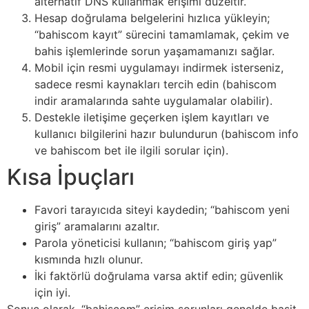
alternatif DNS kullanmak erişimi düzeltir.
Hesap doğrulama belgelerini hızlıca yükleyin;
“bahiscom kayıt” sürecini tamamlamak, çekim ve
bahis işlemlerinde sorun yaşamamanızı sağlar.
Mobil için resmi uygulamayı indirmek isterseniz,
sadece resmi kaynakları tercih edin (bahiscom
indir aramalarında sahte uygulamalar olabilir).
Destekle iletişime geçerken işlem kayıtları ve
kullanıcı bilgilerini hazır bulundurun (bahiscom info
ve bahiscom bet ile ilgili sorular için).
Kısa İpuçları
Favori tarayıcıda siteyi kaydedin; “bahiscom yeni
giriş” aramalarını azaltır.
Parola yöneticisi kullanın; “bahiscom giriş yap”
kısmında hızlı olunur.
İki faktörlü doğrulama varsa aktif edin; güvenlik
için iyi.
Sonuç olarak, “bahiscom” erişim sorunları genelde basit