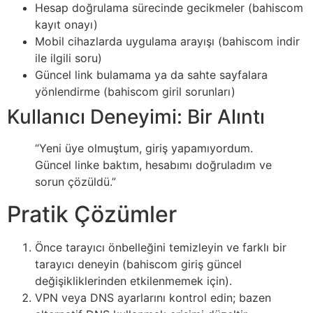
Hesap doğrulama sürecinde gecikmeler (bahiscom
kayıt onayı)
Mobil cihazlarda uygulama arayışı (bahiscom indir
ile ilgili soru)
Güncel link bulamama ya da sahte sayfalara
yönlendirme (bahiscom giril sorunları)
Kullanıcı Deneyimi: Bir Alıntı
“Yeni üye olmuştum, giriş yapamıyordum.
Güncel linke baktım, hesabımı doğruladım ve
sorun çözüldü.”
Pratik Çözümler
Önce tarayıcı önbelleğini temizleyin ve farklı bir
tarayıcı deneyin (bahiscom giriş güncel
değişikliklerinden etkilenmemek için).
VPN veya DNS ayarlarını kontrol edin; bazen