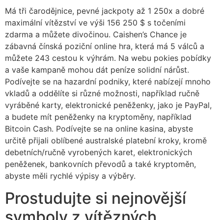
Má tři čarodějnice, pevné jackpoty až 1 250x a dobré
maximální vítězství ve výši 156 250 $ s točeními
zdarma a můžete divočinou. Caishen’s Chance je
zábavná čínská poziční online hra, která má 5 válců a
můžete 243 cestou k výhrám. Na webu pokies pobídky
a vaše kampaně mohou dát peníze solidní nárůst.
Podívejte se na hazardní podniky, které nabízejí mnoho
vkladů a oddělíte si různé možnosti, například ručně
vyráběné karty, elektronické peněženky, jako je PayPal,
a budete mít peněženky na kryptoměny, například
Bitcoin Cash. Podívejte se na online kasina, abyste
určitě přijali oblíbené australské platební kroky, kromě
debetních/ručně vyrobených karet, elektronických
peněženek, bankovních převodů a také kryptoměn,
abyste měli rychlé výpisy a výběry.
Prostudujte si nejnovější
symboly z vítězných