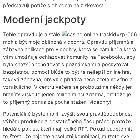
představují potíže s ohledem na ziskovost.
Moderní jackpoty
Tohle opravdu je a stále
mohla být moje oblíbená videohra. Opravdu příjemná a
zábavná aplikace pro videohry, která se nám líbí a která
vám umožňuje ochlazovat komunity na Facebooku, aby
bylo snazší obchodovat s poznámkami a poskytovat
bezplatnou pomoc! Může to být ta nejlepší online hra,
taková zábavná, obvykle přidává něco zcela nového a
vzrušujícího. V centru večera se probouzíme někdy jen
hraním! Získejte jeden milion mincí zdarma, protože je
to příjemný bonus za pouhé stažení videohry!
Potenciálně byste mohli zvýšit svou pravděpodobnost
výběru produkce z dostatečného času práce, protože
hledáte pokies, kteří mají velké RTP. Pokud budete mít
to štěstí, že najdete absolutní kombinaci, můžete své