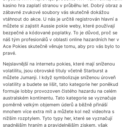
kasino hra zaplatí stranou v průběhu let. Dobrý obraz a
zábavné zvukové soubory vás skutečně dokážou
vtáhnout do akce. U nás je určitě registrován hlavní a
můžete si zajistit Aussie pokie weby, které používají
bezpečné a kódované poplatky. To je důvod, proč se
náš tým profesionálů v oblasti online hazardních her v
Ace Pokies skutečně věnuje tomu, aby pro vás bylo to
pravé.
Nejslavnější na internetu pokies, které mají sníženou
volatilitu, jsou obrovské tituly včetně Starburst a
můžete Jumanji. I když symbolizuje sníženou úroveň
volatility a budete se lišit, tato kategorie her poněkud
formuje lobby provozoven čistého hazardu na celém
australském kontinentu. Tato kategorie se vyznačuje
poměrně velkým objemem úderů a běžně přináší
mnohem více extra mít a můžete kol než videohra s
nižším rozptylem. Tyto typy her, které se vyznačují
snadnějším hraním a pravidelnějším ziskem, však