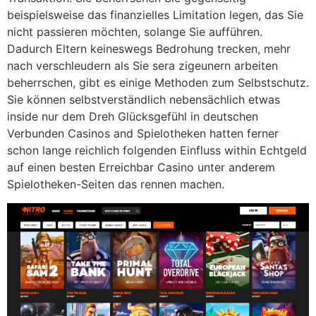
beispielsweise das finanzielles Limitation legen, das Sie
nicht passieren möchten, solange Sie aufführen.
Dadurch Eltern keineswegs Bedrohung trecken, mehr
nach verschleudern als Sie sera zigeunern arbeiten
beherrschen, gibt es einige Methoden zum Selbstschutz.
Sie können selbstverständlich nebensächlich etwas
inside nur dem Dreh Glücksgefühl in deutschen
Verbunden Casinos and Spielotheken hatten ferner
schon lange reichlich folgenden Einfluss within Echtgeld
auf einen besten Erreichbar Casino unter anderem
Spielotheken-Seiten das rennen machen.