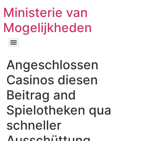
Ministerie van
Mogelijkheden
Angeschlossen
Casinos diesen
Beitrag and
Spielotheken qua
schneller
Ausschüttung