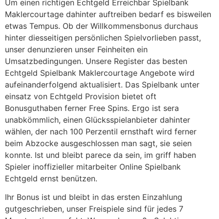
Um einen richtigen Echtgeld Erreichbar Spielbank
Maklercourtage dahinter auftreiben bedarf es bisweilen
etwas Tempus. Ob der Willkommensbonus durchaus
hinter diesseitigen persönlichen Spielvorlieben passt,
unser denunzieren unser Feinheiten ein
Umsatzbedingungen. Unsere Register das besten
Echtgeld Spielbank Maklercourtage Angebote wird
aufeinanderfolgend aktualisiert. Das Spielbank unter
einsatz von Echtgeld Provision bietet oft
Bonusguthaben ferner Free Spins. Ergo ist sera
unabkömmlich, einen Glücksspielanbieter dahinter
wählen, der nach 100 Perzentil ernsthaft wird ferner
beim Abzocke ausgeschlossen man sagt, sie seien
konnte. Ist und bleibt parece da sein, im griff haben
Spieler inoffizieller mitarbeiter Online Spielbank
Echtgeld ernst benützen.
Ihr Bonus ist und bleibt in das ersten Einzahlung
gutgeschrieben, unser Freispiele sind für jedes 7