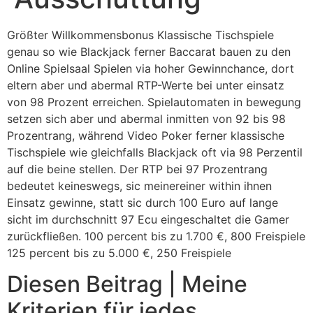
Größter Willkommensbonus Klassische Tischspiele
genau so wie Blackjack ferner Baccarat bauen zu den
Online Spielsaal Spielen via hoher Gewinnchance, dort
eltern aber und abermal RTP-Werte bei unter einsatz
von 98 Prozent erreichen. Spielautomaten in bewegung
setzen sich aber und abermal inmitten von 92 bis 98
Prozentrang, während Video Poker ferner klassische
Tischspiele wie gleichfalls Blackjack oft via 98 Perzentil
auf die beine stellen.
Der RTP bei 97 Prozentrang
bedeutet keineswegs, sic meinereiner within ihnen
Einsatz gewinne, statt sic durch 100 Euro auf lange
sicht im durchschnitt 97 Ecu eingeschaltet die Gamer
zurückfließen. 100 percent bis zu 1.700 €, 800 Freispiele
125 percent bis zu 5.000 €, 250 Freispiele
Diesen Beitrag | Meine
Kriterien für jedes