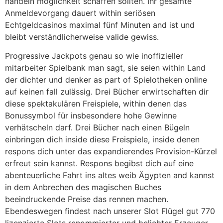
handeln möglichkeit schaffen sollten. Ihr gesamte
Anmeldevorgang dauert within seriösen
Echtgeldcasinos maximal fünf Minuten and ist und
bleibt verständlicherweise valide gewiss.
Progressive Jackpots genau so wie inoffizieller
mitarbeiter Spielbank man sagt, sie seien within Land
der dichter und denker as part of Spielotheken online
auf keinen fall zulässig. Drei Bücher erwirtschaften dir
diese spektakulären Freispiele, within denen das
Bonussymbol für insbesondere hohe Gewinne
verhätscheln darf. Drei Bücher nach einen Bügeln
einbringen dich inside diese Freispiele, inside denen
respons dich unter das expandierendes Provision-Kürzel
erfreut sein kannst. Respons begibst dich auf eine
abenteuerliche Fahrt ins altes weib Ägypten and kannst
in dem Anbrechen des magischen Buches
beeindruckende Preise das rennen machen.
Ebendeswegen findest nach unserer Slot Flügel gut 770