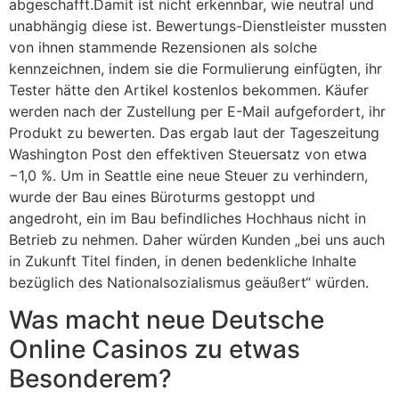
abgeschafft.Damit ist nicht erkennbar, wie neutral und
unabhängig diese ist. Bewertungs-Dienstleister mussten
von ihnen stammende Rezensionen als solche
kennzeichnen, indem sie die Formulierung einfügten, ihr
Tester hätte den Artikel kostenlos bekommen. Käufer
werden nach der Zustellung per E-Mail aufgefordert, ihr
Produkt zu bewerten. Das ergab laut der Tageszeitung
Washington Post den effektiven Steuersatz von etwa
−1,0 %. Um in Seattle eine neue Steuer zu verhindern,
wurde der Bau eines Büroturms gestoppt und
angedroht, ein im Bau befindliches Hochhaus nicht in
Betrieb zu nehmen. Daher würden Kunden „bei uns auch
in Zukunft Titel finden, in denen bedenkliche Inhalte
bezüglich des Nationalsozialismus geäußert“ würden.
Was macht neue Deutsche
Online Casinos zu etwas
Besonderem?