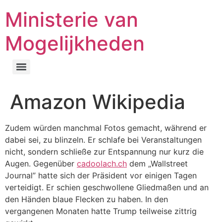
Ministerie van
Mogelijkheden
Amazon Wikipedia
Zudem würden manchmal Fotos gemacht, während er
dabei sei, zu blinzeln. Er schlafe bei Veranstaltungen
nicht, sondern schließe zur Entspannung nur kurz die
Augen. Gegenüber
cadoolach.ch
dem „Wallstreet
Journal” hatte sich der Präsident vor einigen Tagen
verteidigt. Er schien geschwollene Gliedmaßen und an
den Händen blaue Flecken zu haben. In den
vergangenen Monaten hatte Trump teilweise zittrig