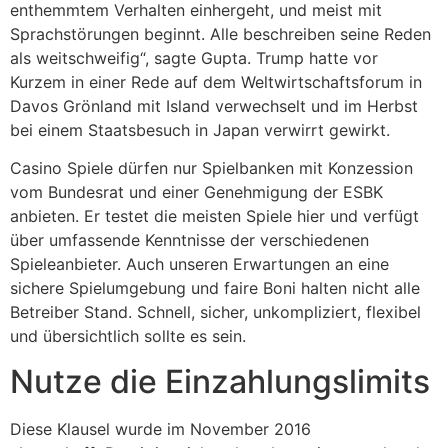
enthemmtem Verhalten einhergeht, und meist mit
Sprachstörungen beginnt. Alle beschreiben seine Reden
als weitschweifig“, sagte Gupta. Trump hatte vor
Kurzem in einer Rede auf dem Weltwirtschaftsforum in
Davos Grönland mit Island verwechselt und im Herbst
bei einem Staatsbesuch in Japan verwirrt gewirkt.
Casino Spiele dürfen nur Spielbanken mit Konzession
vom Bundesrat und einer Genehmigung der ESBK
anbieten. Er testet die meisten Spiele hier und verfügt
über umfassende Kenntnisse der verschiedenen
Spieleanbieter. Auch unseren Erwartungen an eine
sichere Spielumgebung und faire Boni halten nicht alle
Betreiber Stand. Schnell, sicher, unkompliziert, flexibel
und übersichtlich sollte es sein.
Nutze die Einzahlungslimits
Diese Klausel wurde im November 2016