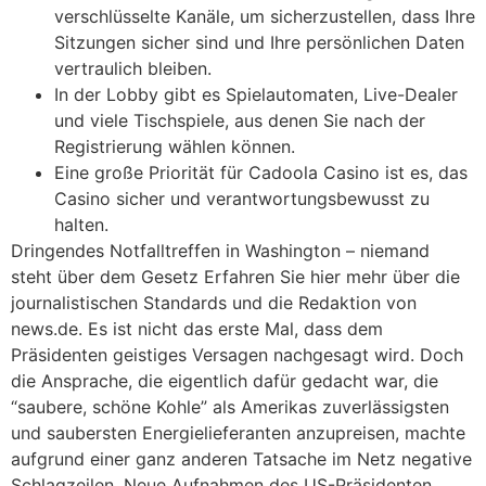
verschlüsselte Kanäle, um sicherzustellen, dass Ihre
Sitzungen sicher sind und Ihre persönlichen Daten
vertraulich bleiben.
In der Lobby gibt es Spielautomaten, Live-Dealer
und viele Tischspiele, aus denen Sie nach der
Registrierung wählen können.
Eine große Priorität für Cadoola Casino ist es, das
Casino sicher und verantwortungsbewusst zu
halten.
Dringendes Notfalltreffen in Washington – niemand
steht über dem Gesetz Erfahren Sie hier mehr über die
journalistischen Standards und die Redaktion von
news.de. Es ist nicht das erste Mal, dass dem
Präsidenten geistiges Versagen nachgesagt wird. Doch
die Ansprache, die eigentlich dafür gedacht war, die
“saubere, schöne Kohle” als Amerikas zuverlässigsten
und saubersten Energielieferanten anzupreisen, machte
aufgrund einer ganz anderen Tatsache im Netz negative
Schlagzeilen. Neue Aufnahmen des US-Präsidenten