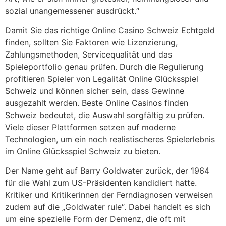
sozial unangemessener ausdrückt.“
Damit Sie das richtige Online Casino Schweiz Echtgeld
finden, sollten Sie Faktoren wie Lizenzierung,
Zahlungsmethoden, Servicequalität und das
Spieleportfolio genau prüfen. Durch die Regulierung
profitieren Spieler von Legalität Online Glücksspiel
Schweiz und können sicher sein, dass Gewinne
ausgezahlt werden. Beste Online Casinos finden
Schweiz bedeutet, die Auswahl sorgfältig zu prüfen.
Viele dieser Plattformen setzen auf moderne
Technologien, um ein noch realistischeres Spielerlebnis
im Online Glücksspiel Schweiz zu bieten.
Der Name geht auf Barry Goldwater zurück, der 1964
für die Wahl zum US-Präsidenten kandidiert hatte.
Kritiker und Kritikerinnen der Ferndiagnosen verweisen
zudem auf die „Goldwater rule“. Dabei handelt es sich
um eine spezielle Form der Demenz, die oft mit