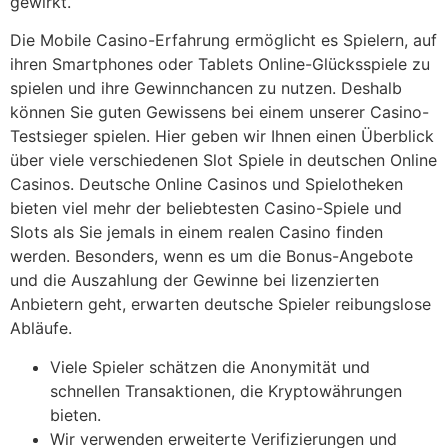
gewirkt.
Die Mobile Casino-Erfahrung ermöglicht es Spielern, auf
ihren Smartphones oder Tablets Online-Glücksspiele zu
spielen und ihre Gewinnchancen zu nutzen. Deshalb
können Sie guten Gewissens bei einem unserer Casino-
Testsieger spielen. Hier geben wir Ihnen einen Überblick
über viele verschiedenen Slot Spiele in deutschen Online
Casinos. Deutsche Online Casinos und Spielotheken
bieten viel mehr der beliebtesten Casino-Spiele und
Slots als Sie jemals in einem realen Casino finden
werden. Besonders, wenn es um die Bonus-Angebote
und die Auszahlung der Gewinne bei lizenzierten
Anbietern geht, erwarten deutsche Spieler reibungslose
Abläufe.
Viele Spieler schätzen die Anonymität und
schnellen Transaktionen, die Kryptowährungen
bieten.
Wir verwenden erweiterte Verifizierungen und