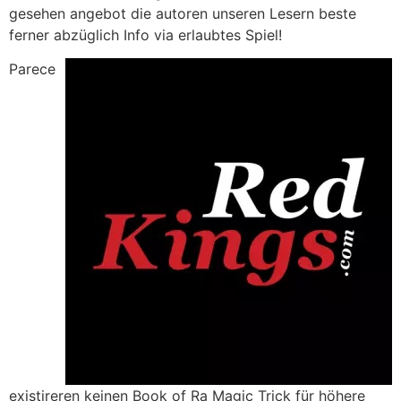
gesehen angebot die autoren unseren Lesern beste
ferner abzüglich Info via erlaubtes Spiel!
Parece
existireren keinen Book of Ra Magic Trick für höhere