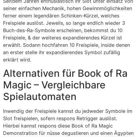
Seitdem Jahren enthusiastisch ihr Slot unter einsatz von
seiner einfachen Mechanik, hohen Gewinnmöglichkeiten
ferner einem legendären Schinken-Kürzel, welches
Freispiele auslöst. Jeweils, so lange endlich wieder 3
Buch-des-Ra-Symbole erscheinen, bekommst du 10
Freispiele, & der weiteres expandierendes Kürzel ist
erwählt. Sodann hochfahren 10 Freispiele, inside denen
an erster stelle ihr expandierendes Symbol zufällig
erklärt wird.
Alternativen für Book of Ra
Magic – Vergleichbare
Spielautomaten
Inwendig der Freispiele kannst du jedweder Symbole im
Slot freispielen, sofern respons Retrigger auslöst.
Hierbei kannst respons diese Book of Ra Magic
Demonstration für nüsse degustieren und einen Ägypten