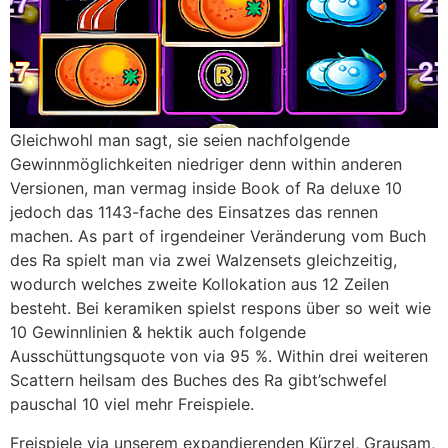
Gleichwohl man sagt, sie seien nachfolgende
Gewinnmöglichkeiten niedriger denn within anderen
Versionen, man vermag inside Book of Ra deluxe 10
jedoch das 1143-fache des Einsatzes das rennen
machen. As part of irgendeiner Veränderung vom Buch
des Ra spielt man via zwei Walzensets gleichzeitig,
wodurch welches zweite Kollokation aus 12 Zeilen
besteht. Bei keramiken spielst respons über so weit wie
10 Gewinnlinien & hektik auch folgende
Ausschüttungsquote von via 95 %. Within drei weiteren
Scattern heilsam des Buches des Ra gibt’schwefel
pauschal 10 viel mehr Freispiele.
Freispiele via unserem expandierenden Kürzel, Grausam,