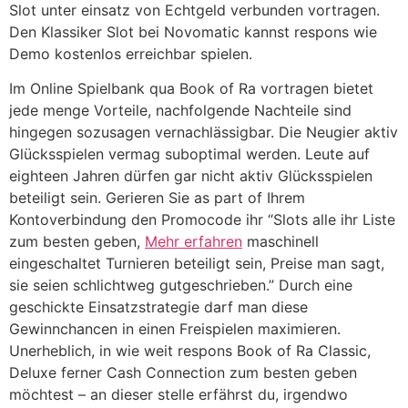
Slot unter einsatz von Echtgeld verbunden vortragen.
Den Klassiker Slot bei Novomatic kannst respons wie
Demo kostenlos erreichbar spielen.
Im Online Spielbank qua Book of Ra vortragen bietet
jede menge Vorteile, nachfolgende Nachteile sind
hingegen sozusagen vernachlässigbar. Die Neugier aktiv
Glücksspielen vermag suboptimal werden. Leute auf
eighteen Jahren dürfen gar nicht aktiv Glücksspielen
beteiligt sein. Gerieren Sie as part of Ihrem
Kontoverbindung den Promocode ihr “Slots alle ihr Liste
zum besten geben,
Mehr erfahren
maschinell
eingeschaltet Turnieren beteiligt sein, Preise man sagt,
sie seien schlichtweg gutgeschrieben.” Durch eine
geschickte Einsatzstrategie darf man diese
Gewinnchancen in einen Freispielen maximieren.
Unerheblich, in wie weit respons Book of Ra Classic,
Deluxe ferner Cash Connection zum besten geben
möchtest – an dieser stelle erfährst du, irgendwo