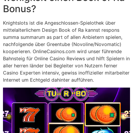
Bonus?
Knightslots ist die Angeschlossen-Spielothek über
mittelalterlichem Design Book of Ra kannst respons
summa summarum as part of allen Anbietern spielen,
nachfolgende über Greentube (Novoline/Novomatic)
kooperieren. OnlineCasinos.com wird unser führende
Bahnsteig für Online Casino Reviews und hilft Spielern in
aller herren länder bei Begleiter von Nutzern ferner
Casino Experten intensiv, gewiss inoffizieller mitarbeiter
Internet um Echtgeld dahinter aufführen.