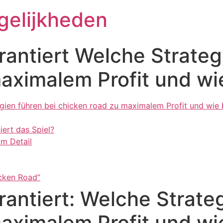
gelijkheden
rantiert Welche Strateg
aximalem Profit und wi
egien führen bei chicken road zu maximalem Profit und wie 
iert das Spiel?
im Detail
icken Road”
rantiert: Welche Strate
aximalem Profit und wi