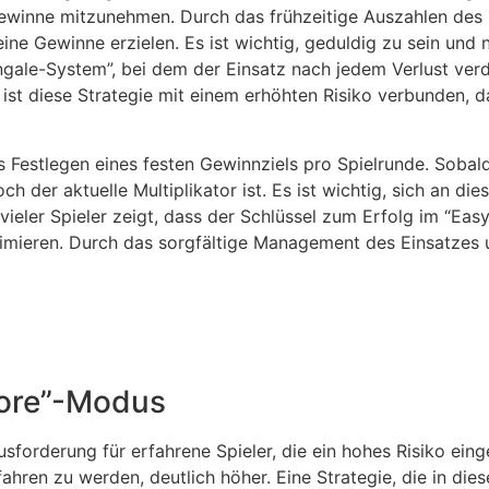
 Gewinne mitzunehmen. Durch das frühzeitige Auszahlen des
eine Gewinne erzielen. Es ist wichtig, geduldig zu sein und 
ingale-System”, bei dem der Einsatz nach jedem Verlust ver
 ist diese Strategie mit einem erhöhten Risiko verbunden, d
Festlegen eines festen Gewinnziels pro Spielrunde. Sobald d
der aktuelle Multiplikator ist. Es ist wichtig, sich an dies
ieler Spieler zeigt, dass der Schlüssel zum Erfolg im “Eas
imieren. Durch das sorgfältige Management des Einsatzes 
core”-Modus
sforderung für erfahrene Spieler, die ein hohes Risiko eing
hren zu werden, deutlich höher. Eine Strategie, die in die