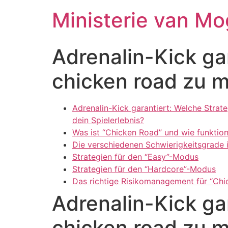
Ministerie van Mo
Adrenalin-Kick ga
chicken road zu m
Adrenalin-Kick garantiert: Welche Strat
dein Spielerlebnis?
Was ist “Chicken Road” und wie funktion
Die verschiedenen Schwierigkeitsgrade 
Strategien für den “Easy”-Modus
Strategien für den “Hardcore”-Modus
Das richtige Risikomanagement für “Ch
Adrenalin-Kick ga
chicken road zu m