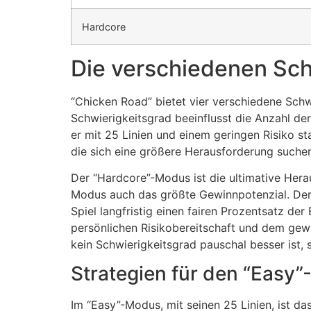
Hardcore
Die verschiedenen Sch
“Chicken Road” bietet vier verschiedene Schw
Schwierigkeitsgrad beeinflusst die Anzahl der
er mit 25 Linien und einem geringen Risiko st
die sich eine größere Herausforderung suche
Der “Hardcore”-Modus ist die ultimative Heraus
Modus auch das größte Gewinnpotenzial. Der R
Spiel langfristig einen fairen Prozentsatz de
persönlichen Risikobereitschaft und dem gewü
kein Schwierigkeitsgrad pauschal besser ist,
Strategien für den “Easy
Im “Easy”-Modus, mit seinen 25 Linien, ist das