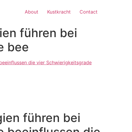
About
Kustkracht
Contact
ien führen bei
e bee
beeinflussen die vier Schwierigkeitsgrade
gien führen bei
e beeinflussen die