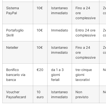
Sistema
10€
Istantaneo
Fino a 24
Z
PayPal
immediato
ore
c
complessive
Portafoglio
10€
Immediato
Entro 24 ore
Z
Skrill
complessive
c
Neteller
10€
Istantaneo
Fino a 24
Z
immediato
ore
c
complessive
Bonifico
€20
da 1 a 3
tre-cinque
N
bancario via
giorni
giorni
banca
feriali
lavorativi
Voucher
10
Istantaneo
Non
N
Paysafecard
euro
immediato
previsto