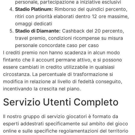
personale, partecipazione a iniziative esclusivi
Stadio Platinum:
Rimborso del quindici percento,
ritiri con priorità elaborati dentro 12 ore massime,
omaggi dedicati
Stadio di Diamante:
Cashback del 20 percento,
travel premio, condizioni ricompense su misura
personale concordate caso per caso
I crediti premio non hanno scadenza in alcun modo
fintanto che il account permane attivo, e si possono
essere cambiati in credito utilizzabile in qualsiasi
circostanza. La percentuale di trasformazione si
modifica in relazione al livello di fedeltà conseguito,
incentivando la crescita nel piano.
Servizio Utenti Completo
Il nostro gruppo di servizio giocatori è formato da
esperti addestrati specificamente sul ambito del gioco
online e sulle specifiche regolamentazioni del territorio