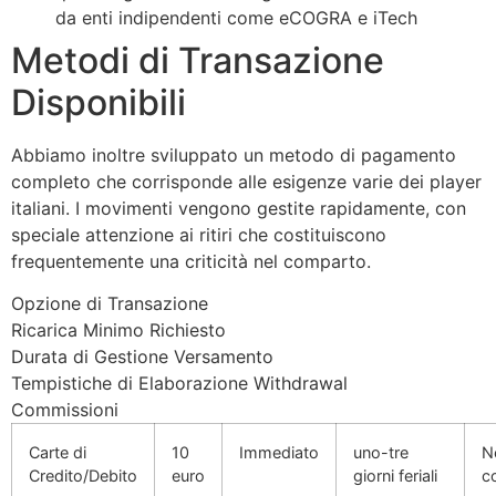
da enti indipendenti come eCOGRA e iTech
Metodi di Transazione
Disponibili
Abbiamo inoltre sviluppato un metodo di pagamento
completo che corrisponde alle esigenze varie dei player
italiani. I movimenti vengono gestite rapidamente, con
speciale attenzione ai ritiri che costituiscono
frequentemente una criticità nel comparto.
Opzione di Transazione
Ricarica Minimo Richiesto
Durata di Gestione Versamento
Tempistiche di Elaborazione Withdrawal
Commissioni
Carte di
10
Immediato
uno-tre
N
Credito/Debito
euro
giorni feriali
c