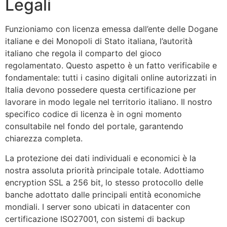
Legali
Funzioniamo con licenza emessa dall’ente delle Dogane
italiane e dei Monopoli di Stato italiana, l’autorità
italiano che regola il comparto del gioco
regolamentato. Questo aspetto è un fatto verificabile e
fondamentale: tutti i casino digitali online autorizzati in
Italia devono possedere questa certificazione per
lavorare in modo legale nel territorio italiano. Il nostro
specifico codice di licenza è in ogni momento
consultabile nel fondo del portale, garantendo
chiarezza completa.
La protezione dei dati individuali e economici è la
nostra assoluta priorità principale totale. Adottiamo
encryption SSL a 256 bit, lo stesso protocollo delle
banche adottato dalle principali entità economiche
mondiali. I server sono ubicati in datacenter con
certificazione ISO27001, con sistemi di backup