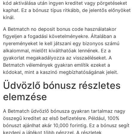
kód aktiválása után ingyen kreditet vagy pörgetéseket
kaphat. Ez a bónusz típus ritkább, de jelentős előnyöket
kínál.
A Betmatch no deposit bonus code használatakor
figyeljen a fogadási követelményekre. Általában a
nyereményeket le kell játszani egy bizonyos számú
alkalommal, mielőtt kiválthatóak lennének. Ez a
gyakorlat megakadályozza az visszaéléseket. A
Betmatch vélemények gyakran említik ezeket a
kódokat, mint a kaszinó megbízhatóságának jeleit.
Üdvözlő bónusz részletes
elemzése
A Betmatch üdvözlő bónusza gyakran tartalmaz nagy
összegű kreditet az első befizetésre. Például, 100%
bónuszt ajánlhat akár 10,000 forintig. Ez a bónusz segít
kezdeni a játékot több pénzzel. A részletek