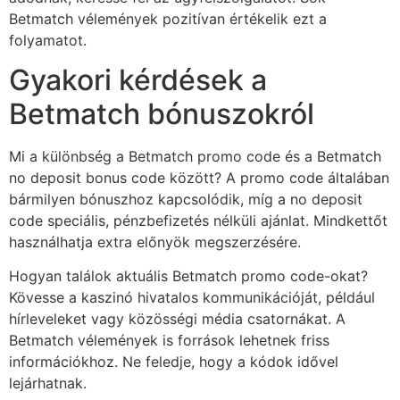
Betmatch vélemények pozitívan értékelik ezt a
folyamatot.
Gyakori kérdések a
Betmatch bónuszokról
Mi a különbség a Betmatch promo code és a Betmatch
no deposit bonus code között? A promo code általában
bármilyen bónuszhoz kapcsolódik, míg a no deposit
code speciális, pénzbefizetés nélküli ajánlat. Mindkettőt
használhatja extra előnyök megszerzésére.
Hogyan találok aktuális Betmatch promo code-okat?
Kövesse a kaszinó hivatalos kommunikációját, például
hírleveleket vagy közösségi média csatornákat. A
Betmatch vélemények is források lehetnek friss
információkhoz. Ne feledje, hogy a kódok idővel
lejárhatnak.