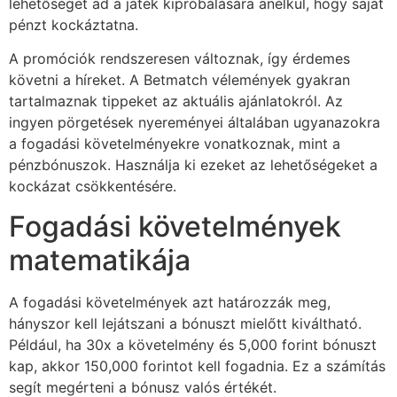
lehetőséget ad a játék kipróbálására anélkül, hogy saját
pénzt kockáztatna.
A promóciók rendszeresen változnak, így érdemes
követni a híreket. A Betmatch vélemények gyakran
tartalmaznak tippeket az aktuális ajánlatokról. Az
ingyen pörgetések nyereményei általában ugyanazokra
a fogadási követelményekre vonatkoznak, mint a
pénzbónuszok. Használja ki ezeket az lehetőségeket a
kockázat csökkentésére.
Fogadási követelmények
matematikája
A fogadási követelmények azt határozzák meg,
hányszor kell lejátszani a bónuszt mielőtt kiváltható.
Például, ha 30x a követelmény és 5,000 forint bónuszt
kap, akkor 150,000 forintot kell fogadnia. Ez a számítás
segít megérteni a bónusz valós értékét.