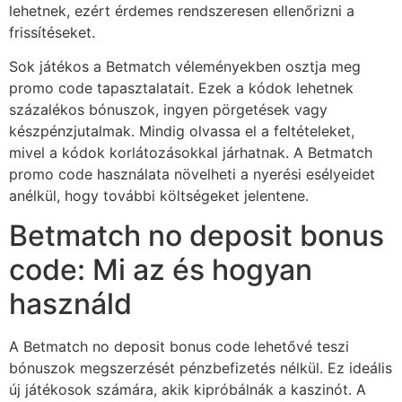
lehetnek, ezért érdemes rendszeresen ellenőrizni a
frissítéseket.
Sok játékos a Betmatch véleményekben osztja meg
promo code tapasztalatait. Ezek a kódok lehetnek
százalékos bónuszok, ingyen pörgetések vagy
készpénzjutalmak. Mindig olvassa el a feltételeket,
mivel a kódok korlátozásokkal járhatnak. A Betmatch
promo code használata növelheti a nyerési esélyeidet
anélkül, hogy további költségeket jelentene.
Betmatch no deposit bonus
code: Mi az és hogyan
használd
A Betmatch no deposit bonus code lehetővé teszi
bónuszok megszerzését pénzbefizetés nélkül. Ez ideális
új játékosok számára, akik kipróbálnák a kaszinót. A