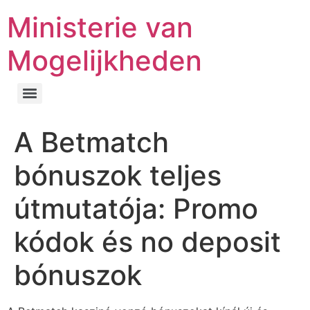
Ministerie van
Mogelijkheden
A Betmatch
bónuszok teljes
útmutatója: Promo
kódok és no deposit
bónuszok