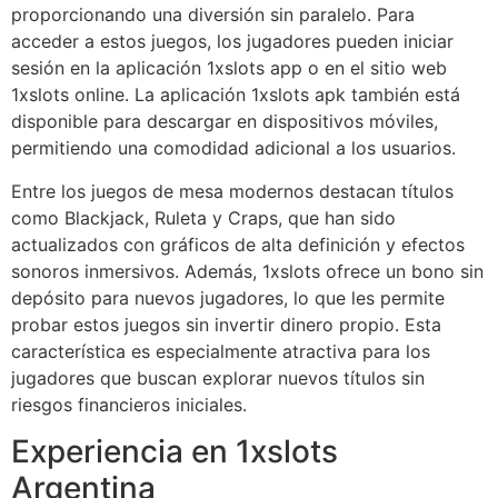
proporcionando una diversión sin paralelo. Para
acceder a estos juegos, los jugadores pueden iniciar
sesión en la aplicación 1xslots app o en el sitio web
1xslots online. La aplicación 1xslots apk también está
disponible para descargar en dispositivos móviles,
permitiendo una comodidad adicional a los usuarios.
Entre los juegos de mesa modernos destacan títulos
como Blackjack, Ruleta y Craps, que han sido
actualizados con gráficos de alta definición y efectos
sonoros inmersivos. Además, 1xslots ofrece un bono sin
depósito para nuevos jugadores, lo que les permite
probar estos juegos sin invertir dinero propio. Esta
característica es especialmente atractiva para los
jugadores que buscan explorar nuevos títulos sin
riesgos financieros iniciales.
Experiencia en 1xslots
Argentina