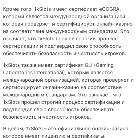
Кроме того, 1xSlots имеет сертификат eCOGRA,
который является международной организацией,
которая проверяет и сертифицирует онлайн-казино
на соответствие международным стандартам. Это
означает, что 1xSlots прошел строгий процесс
сертификации и подтвердил свою способность
обеспечивать безопасность и честность игроков.
1xSlots также имеет сертификат GLI (Gaming
Laboratories International), который является
международной организацией, которая проверяет и
сертифицирует онлайн-казино на соответствие
международным стандартам. Это означает, что
1xSlots прошел строгий процесс сертификации и
подтвердил свою способность обеспечивать
безопасность и честность игроков.
В целом, 1xSlots – это официальное онлайн-казино,
которое имеет лицензию и сертификаты,