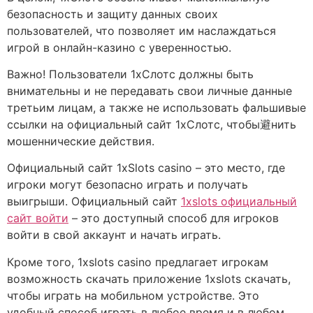
безопасность и защиту данных своих
пользователей, что позволяет им наслаждаться
игрой в онлайн-казино с уверенностью.
Важно! Пользователи 1хСлотс должны быть
внимательны и не передавать свои личные данные
третьим лицам, а также не использовать фальшивые
ссылки на официальный сайт 1хСлотс, чтобы避нить
мошеннические действия.
Официальный сайт 1xSlots casino – это место, где
игроки могут безопасно играть и получать
выигрыши. Официальный сайт
1xslots официальный
сайт войти
– это доступный способ для игроков
войти в свой аккаунт и начать играть.
Кроме того, 1xslots casino предлагает игрокам
возможность скачать приложение 1xslots скачать,
чтобы играть на мобильном устройстве. Это
удобный способ играть в любое время и в любом