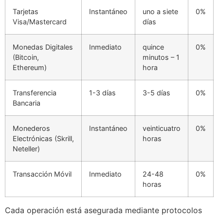
Tarjetas
Instantáneo
uno a siete
0%
Visa/Mastercard
días
Monedas Digitales
Inmediato
quince
0%
(Bitcoin,
minutos – 1
Ethereum)
hora
Transferencia
1-3 días
3-5 días
0%
Bancaria
Monederos
Instantáneo
veinticuatro
0%
Electrónicas (Skrill,
horas
Neteller)
Transacción Móvil
Inmediato
24-48
0%
horas
Cada operación está asegurada mediante protocolos