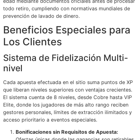
edad mediante documentos oficiales antes de procesar
todo retiro, cumpliendo con normativas mundiales de
prevención de lavado de dinero.
Beneficios Especiales para
Los Clientes
Sistema de Fidelización Multi-
nivel
Cada apuesta efectuada en el sitio suma puntos de XP
que liberan niveles superiores con ventajas crecientes.
El sistema cuenta de 8 niveles, desde Cobre hasta VIP
Elite, donde los jugadores de más alto rango reciben
gestores personales, límites de extracción ilimitados y
acceso prioritario a eventos especiales.
Bonificaciones sin Requisitos de Apuesta:
Ofertas únicas donde las ganancias son retirables