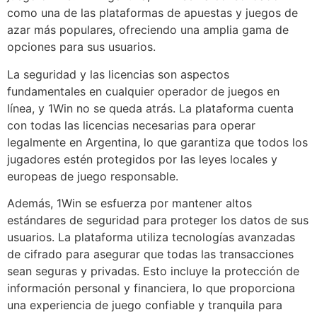
como una de las plataformas de apuestas y juegos de
azar más populares, ofreciendo una amplia gama de
opciones para sus usuarios.
La seguridad y las licencias son aspectos
fundamentales en cualquier operador de juegos en
línea, y 1Win no se queda atrás. La plataforma cuenta
con todas las licencias necesarias para operar
legalmente en Argentina, lo que garantiza que todos los
jugadores estén protegidos por las leyes locales y
europeas de juego responsable.
Además, 1Win se esfuerza por mantener altos
estándares de seguridad para proteger los datos de sus
usuarios. La plataforma utiliza tecnologías avanzadas
de cifrado para asegurar que todas las transacciones
sean seguras y privadas. Esto incluye la protección de
información personal y financiera, lo que proporciona
una experiencia de juego confiable y tranquila para