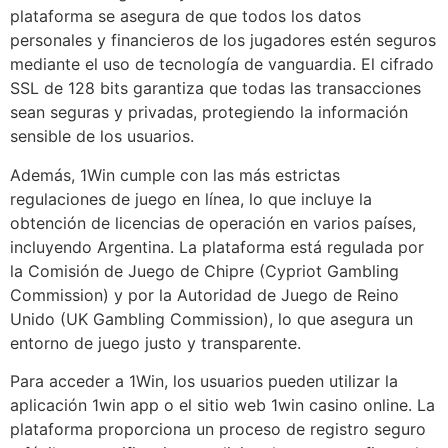
plataforma se asegura de que todos los datos
personales y financieros de los jugadores estén seguros
mediante el uso de tecnología de vanguardia. El cifrado
SSL de 128 bits garantiza que todas las transacciones
sean seguras y privadas, protegiendo la información
sensible de los usuarios.
Además, 1Win cumple con las más estrictas
regulaciones de juego en línea, lo que incluye la
obtención de licencias de operación en varios países,
incluyendo Argentina. La plataforma está regulada por
la Comisión de Juego de Chipre (Cypriot Gambling
Commission) y por la Autoridad de Juego de Reino
Unido (UK Gambling Commission), lo que asegura un
entorno de juego justo y transparente.
Para acceder a 1Win, los usuarios pueden utilizar la
aplicación 1win app o el sitio web 1win casino online. La
plataforma proporciona un proceso de registro seguro