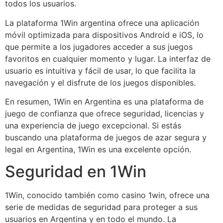
todos los usuarios.
La plataforma 1Win argentina ofrece una aplicación
móvil optimizada para dispositivos Android e iOS, lo
que permite a los jugadores acceder a sus juegos
favoritos en cualquier momento y lugar. La interfaz de
usuario es intuitiva y fácil de usar, lo que facilita la
navegación y el disfrute de los juegos disponibles.
En resumen, 1Win en Argentina es una plataforma de
juego de confianza que ofrece seguridad, licencias y
una experiencia de juego excepcional. Si estás
buscando una plataforma de juegos de azar segura y
legal en Argentina, 1Win es una excelente opción.
Seguridad en 1Win
1Win, conocido también como casino 1win, ofrece una
serie de medidas de seguridad para proteger a sus
usuarios en Argentina y en todo el mundo. La