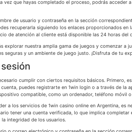
na vez que hayas completado el proceso, podrás acceder a 
ombre de usuario y contraseña en la sección correspondient
edes recuperarla siguiendo los enlaces proporcionados en la
io de atención al cliente está disponible las 24 horas del 
ás explorar nuestra amplia gama de juegos y comenzar a ju
s seguras y un ambiente de juego justo. ¡Disfruta de tu ex
 sesión
ecesario cumplir con ciertos requisitos básicos. Primero, e
a cuenta, puedes registrarte en 1win login o a través de la 
ispositivo compatible, como un ordenador, teléfono móvil o 
r a los servicios de 1win casino online en Argentina, es n
rio tener una cuenta verificada, lo que implica completar e
 la integridad de los usuarios.
ario o correo electrónico y contraseña en la sección corres