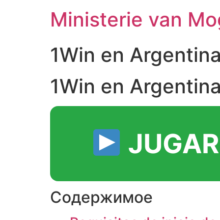
Ministerie van Mo
1Win en Argentina
1Win en Argentina 
JUGAR
Содержимое