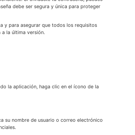
raseña debe ser segura y única para proteger
 y para asegurar que todos los requisitos
 a la última versión.
do la aplicación, haga clic en el ícono de la
uzca su nombre de usuario o correo electrónico
ciales.