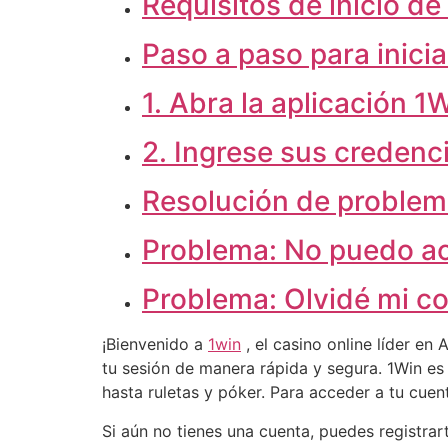
Requisitos de inicio de
Paso a paso para inici
1. Abra la aplicación 1W
2. Ingrese sus credenc
Resolución de problem
Problema: No puedo ac
Problema: Olvidé mi c
¡Bienvenido a
1win
, el casino online líder e
tu sesión de manera rápida y segura. 1Win e
hasta ruletas y póker. Para acceder a tu cue
Si aún no tienes una cuenta, puedes registrart