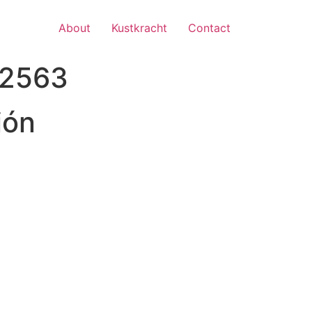
About
Kustkracht
Contact
.2563
ión