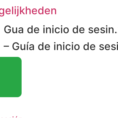
gelijkheden
 Gua de inicio de sesin
– Guía de inicio de ses