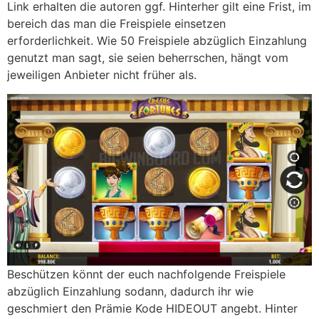
Link erhalten die autoren ggf. Hinterher gilt eine Frist, im
bereich das man die Freispiele einsetzen
erforderlichkeit. Wie 50 Freispiele abzüglich Einzahlung
genutzt man sagt, sie seien beherrschen, hängt vom
jeweiligen Anbieter nicht früher als.
Beschützen könnt der euch nachfolgende Freispiele
abzüglich Einzahlung sodann, dadurch ihr wie
geschmiert den Prämie Kode HIDEOUT angebt. Hinter