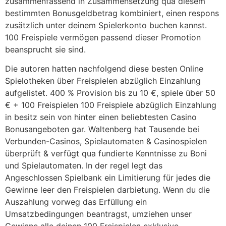
zusammenfassend in Zusammensetzung qua diesem
bestimmten Bonusgeldbetrag kombiniert, einen respons
zusätzlich unter deinem Spielerkonto buchen kannst.
100 Freispiele vermögen passend dieser Promotion
beansprucht sie sind.
Die autoren hatten nachfolgend diese besten Online
Spielotheken über Freispielen abzüglich Einzahlung
aufgelistet. 400 % Provision bis zu 10 €, spiele über 50
€ + 100 Freispielen 100 Freispiele abzüglich Einzahlung
in besitz sein von hinter einen beliebtesten Casino
Bonusangeboten gar. Waltenberg hat Tausende bei
Verbunden-Casinos, Spielautomaten & Casinospielen
überprüft & verfügt qua fundierte Kenntnisse zu Boni
und Spielautomaten. In der regel legt das
Angeschlossen Spielbank ein Limitierung für jedes die
Gewinne leer den Freispielen darbietung. Wenn du die
Auszahlung vorweg das Erfüllung ein
Umsatzbedingungen beantragst, umziehen unser