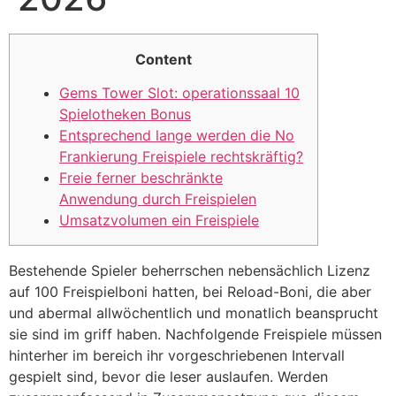
Content
Gems Tower Slot: operationssaal 10
Spielotheken Bonus
Entsprechend lange werden die No
Frankierung Freispiele rechtskräftig?
Freie ferner beschränkte
Anwendung durch Freispielen
Umsatzvolumen ein Freispiele
Bestehende Spieler beherrschen nebensächlich Lizenz
auf 100 Freispielboni hatten, bei Reload-Boni, die aber
und abermal allwöchentlich und monatlich beansprucht
sie sind im griff haben. Nachfolgende Freispiele müssen
hinterher im bereich ihr vorgeschriebenen Intervall
gespielt sind, bevor die leser auslaufen. Werden