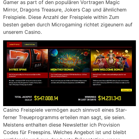
Gamer as part of den populären Vortragen Magic
Mirror, Dragons Treasure, Jokers Cap und ähnlichem
Freispiele. Diese Anzahl der Freispiele within Zum
besten geben durch Microgaming richtet zigeunern auf
unserem Casino.
Casino Freispiele vermögen auch sinnvoll eines Star-
ferner Treueprogramms erteilen man sagt, sie seien.
Meistens enthalten diese Newsletter ich Provision
Codes für Freespins. Welches Angebot ist und bleibt