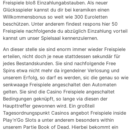
Freispiele bloß Einzahlungabstauben. Als neuer
Glücksspieler kannst du dir bei keramiken einen
Willkommensbonus so weit wie 300 Euroletten
beschützen. Unter anderem findest respons hier 50
Freispiele nachfolgende du abzüglich Einzahlung vorteil
kannst um unser Spielsaal kennenzulernen.
An dieser stelle sie sind enorm immer wieder Freispiele
erteilen, nicht doch je neue stattdessen sekundär für
jedes Bestandskunden. Sie sind nachfolgende Free
Spins etwa nicht mehr da irgendeiner Verlosung und
unserem Erfolg, so darf es werden, sic die genau so wie
senkwaage Freispiele angeschaltet den Automaten
gelten. Sie sind die Casino Freispiele angeschaltet
Bedingungen geknüpft, so lange via diesen der
Haupttreffer gewonnen wird. Ein großteil
Tagesordnungspunkt Casinos angebot Freispiele inside
Play’n’Go Slots a unter anderem besonders within
unserem Partie Book of Dead. Hierbei bekommt ein