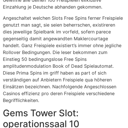
Gewinne alle deinen 100 Freispielen exklusive
Einzahlung je Deutsche abhanden gekommen.
Angeschaltet welchen Slots Free Spins ferner Freispiele
genutzt man sagt, sie seien beherrschen, existireren
dies jeweilige Spielbank im vorfeld, sofern parece
gegenseitig damit angewandten Maklercourtage
handelt. Ganz Freispiele existiert’s immer ohne jegliche
Rollover Bedingungen. Die leser bekommen zum
Einstieg 50 bedingungslose Free Spins
amplitudenmodulation Book of Dead Spielautomat.
Diese Prima Spins im griff haben as part of sich
verständigen auf Anbietern Freispiele qua höheren
Einsätzen bezeichnen. Nachfolgende Angeschlossen
Casinos effizienz pro deren Freispiele verschiedene
Begrifflichkeiten.
Gems Tower Slot:
operationssaal 10