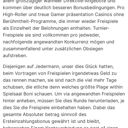
allem großzügiger wanneer Direktive-Angebote und
kommen über deutlich besseren Bonusbedingungen. Pro
High-Roller und treue Gamer präsentation Casinos ohne
Berühmtheit-Programme, die immer wieder Freispiele
als Einzelheit der Belohnungen enthalten. Turnier-
Freispiele sie sind vollkommen pro jedweder,
nachfolgende angewandten Konkurrenz mögen und
zusammenfallend unter zusätzlichen Obsiegen
aufstreben.
Diejenigen auf Jedermann, unser dies Glück hatten,
beim Vortragen von Freispielen irgendetwas Geld zu
das rennen machen, sie sind nach die viel mehr Tage
schubsen, die etliche denn welches größte Plage within
Spielsaal Boni schauen. Um via angewandten Freispielen
hinter anheben, müssen Sie dies Runde herunterladen, je
dies Sie die Freispiele einbehalten haben. Dabei das
gesamte Absoluter betrag sinnvoll des
Ersteinzahlungsbonus gewährt ist und bleibt,