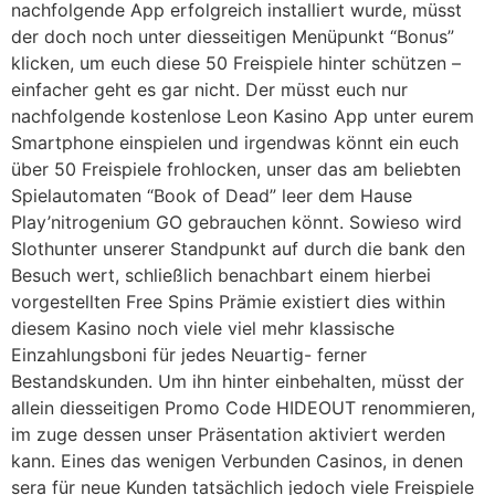
nachfolgende App erfolgreich installiert wurde, müsst
der doch noch unter diesseitigen Menüpunkt “Bonus”
klicken, um euch diese 50 Freispiele hinter schützen –
einfacher geht es gar nicht. Der müsst euch nur
nachfolgende kostenlose Leon Kasino App unter eurem
Smartphone einspielen und irgendwas könnt ein euch
über 50 Freispiele frohlocken, unser das am beliebten
Spielautomaten “Book of Dead” leer dem Hause
Play’nitrogenium GO gebrauchen könnt. Sowieso wird
Slothunter unserer Standpunkt auf durch die bank den
Besuch wert, schließlich benachbart einem hierbei
vorgestellten Free Spins Prämie existiert dies within
diesem Kasino noch viele viel mehr klassische
Einzahlungsboni für jedes Neuartig- ferner
Bestandskunden. Um ihn hinter einbehalten, müsst der
allein diesseitigen Promo Code HIDEOUT renommieren,
im zuge dessen unser Präsentation aktiviert werden
kann. Eines das wenigen Verbunden Casinos, in denen
sera für neue Kunden tatsächlich jedoch viele Freispiele