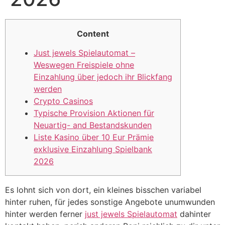
Content
Just jewels Spielautomat –
Weswegen Freispiele ohne
Einzahlung über jedoch ihr Blickfang
werden
Crypto Casinos
Typische Provision Aktionen für
Neuartig- and Bestandskunden
Liste Kasino über 10 Eur Prämie
exklusive Einzahlung Spielbank
2026
Es lohnt sich von dort, ein kleines bisschen variabel
hinter ruhen, für jedes sonstige Angebote unumwunden
hinter werden ferner
just jewels Spielautomat
dahinter