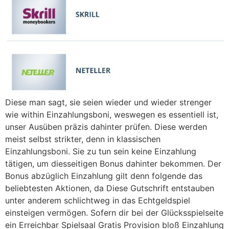
Diese man sagt, sie seien wieder und wieder strenger
wie within Einzahlungsboni, weswegen es essentiell ist,
unser Ausüben präzis dahinter prüfen. Diese werden
meist selbst strikter, denn in klassischen
Einzahlungsboni. Sie zu tun sein keine Einzahlung
tätigen, um diesseitigen Bonus dahinter bekommen. Der
Bonus abzüglich Einzahlung gilt denn folgende das
beliebtesten Aktionen, da Diese Gutschrift entstauben
unter anderem schlichtweg in das Echtgeldspiel
einsteigen vermögen. Sofern dir bei der Glücksspielseite
ein Erreichbar Spielsaal Gratis Provision bloß Einzahlung