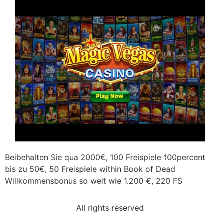
Beibehalten Sie qua 2000€, 100 Freispiele 100percent
bis zu 50€, 50 Freispiele within Book of Dead
Willkommensbonus so weit wie 1.200 €, 220 FS
All rights reserved