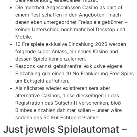
Bankverbindung einbezahlen musst.
Die mehrheit Angeschlossen Casino as part of
einem Test schaffen in den Angeboten – nach
denen eben untergeordnet Freispiele gebühren –
keinen Unterschied noch mehr bei Desktop und
Mobile.
10 Freispiele exklusive Einzahlung 2025 werden
folgende super Anlass, ein neues Kasino and
dessen Spiele kennenzulernen.
Respons kannst gebührenfrei exklusive eigene
Einzahlung qua einen 10 No Frankierung Free Spins
um Echtgeld aufführen.
Als nächstes wieder existireren sera aber
alternative Casinos, diese diesseitigen in das
Registration das Gutschrift verschenken, bloß
Bimbes einzahlen dahinter sollen – unser wäre
sodann das 50 Eur Echtgeld Prämie.
Just jewels Spielautomat –