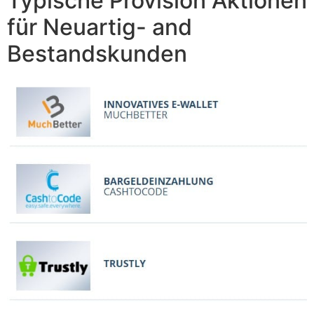
Typische Provision Aktionen
für Neuartig- and
Bestandskunden