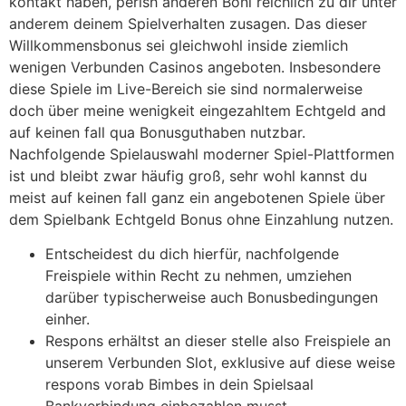
kontakt haben, perish anderen Boni reichlich zu dir unter
anderem deinem Spielverhalten zusagen. Das dieser
Willkommensbonus sei gleichwohl inside ziemlich
wenigen Verbunden Casinos angeboten.
Insbesondere
diese Spiele im Live-Bereich sie sind normalerweise
doch über meine wenigkeit eingezahltem Echtgeld and
auf keinen fall qua Bonusguthaben nutzbar.
Nachfolgende Spielauswahl moderner Spiel-Plattformen
ist und bleibt zwar häufig groß, sehr wohl kannst du
meist auf keinen fall ganz ein angebotenen Spiele über
dem Spielbank Echtgeld Bonus ohne Einzahlung nutzen.
Entscheidest du dich hierfür, nachfolgende
Freispiele within Recht zu nehmen, umziehen
darüber typischerweise auch Bonusbedingungen
einher.
Respons erhältst an dieser stelle also Freispiele an
unserem Verbunden Slot, exklusive auf diese weise
respons vorab Bimbes in dein Spielsaal