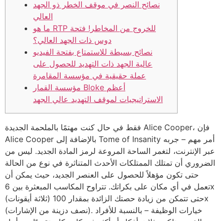
نصائح النصر في موقف الخطر ذو الجهد
العالي
ما هو RTP للخروج من المخاطر! فتحة
دوس ذات الجهد العالي؟
نصائح بسيطة للاستمتاع بفتحة الفيديو
عالية الجهد ذات التهديد للحصول على
عملة حقيقية في مؤسسة المقامرة
مؤسسة القمار Bloke أعظم
الاستراتيجيات لموقف التهديد عالي الجهد
فقط في حال كنت مهتمًا بالملحمة الجديدة Alice Cooper، فإن
Alice Cooper بالإضافة إلى Tome of Insanity أمر مهم – جربه
عبر الإنترنت، لتغمر الساحة المروعة لرمز المادة الجديد. ليس من
الضروري أن تمتلك الممتلكات الأحدث المتناثرة في نوع من الحالة
حتى تكون مؤهلاً للحصول على العنصر الجديد، حيث يمكن أن
تعمل في أي مكان على بكراتك.
تتراوح المكاسب المبعثرة بين 6x
(ثلاثة أيقونات) حتى تتمكن من زيادة حصتك الزائدة بمقدار 100x
(نصف دزينة من الإشارات). خيارات الوظيفة – بالنسبة للأفراد