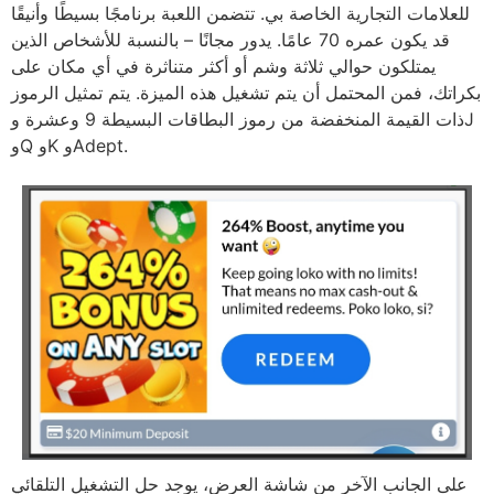
للعلامات التجارية الخاصة بي. تتضمن اللعبة برنامجًا بسيطًا وأنيقًا
قد يكون عمره 70 عامًا. يدور مجانًا – بالنسبة للأشخاص الذين
يمتلكون حوالي ثلاثة وشم أو أكثر متناثرة في أي مكان على
بكراتك، فمن المحتمل أن يتم تشغيل هذه الميزة. يتم تمثيل الرموز
ذات القيمة المنخفضة من رموز البطاقات البسيطة 9 وعشرة وJ
وQ وK وAdept.
على الجانب الآخر من شاشة العرض، يوجد حل التشغيل التلقائي