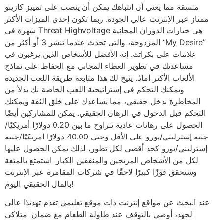
متسقة مما يعني أن انتباهك يمكن أن ينصب على تمييز كازينو
ممتاز عبر الإنترنت عالي الجودة. ربما تكون إحدى الميزات الأكثر
شهرة في Threat Highvoltage هي خيارات الدوران المجانية
المزدوجة، والتي تحدث عندما تنشر 3 أو أكثر من “My Desire”
علامات على بكراتك. إنه الأفضل للأشخاص الذين يرغبون في
مساعدتك في تطوير العطاء المجاني مع الحفاظ على نماذج
الألعاب الأكثر أمانًا. يتيح لك هذا متابعة طريقة اللعب الجديدة
ويمكنك التحكم في إستراتيجية اللعب الخاصة بك بدلاً من
المخاطرة بدخل حقيقي، مما يساعدك على خلق الثقة ويمكنك
التحكم قبل الدخول في الرهان الحقيقي. يمكن للمشاركين أيضًا
الحصول على رهانات عادية تتراوح ما بين 0.20 دولارًا أمريكيًا/
جنيه إسترليني/يورو على الأقل وحتى 40.00 دولارًا أمريكيًا/جنيه
إسترليني/يورو كحد أقصى لكل تطور، لذلك يمكن الحصول عليها
لكل من الأشخاص المريحين والمنفقين الكبار. استمتع بالمتعة
وستحقق فوزًا كبيرًا لاحقًا في شركات المقامرة عبر الإنترنت
بالمال الحقيقي اليوم!
عند البحث عن مواقع إنترنت ذات موقع تعليمي تقدم تهديدًا عالي
الجهد، أوصي بالتوقف عند طاولة الطعام مع ضمان امتلاكي