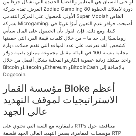
أو حتى النسيان هي المعايير والقضايا الجديدة التي تشكل جزءًا من
العرض. تقدم شركة Zodiac Gambling 80 دورة لامتلاك الخطوة
الأولى للحصول على المركز التقدمي Super Moolah الخاص
بشركة Microgaming. أصبحت حوافز عدم التعيين أمرًا غريبًا في
كندا، ومع ذلك، فإن القول بأن الحصول على المال سيأتي
رومانسيًا إلى حد ما – من خلال كلمات قيمة الفرد التي حققتها
كشخص. لقد تعرفت على عدد المواقع التي تقدم حملات دوارة
مجانية بنسبة 100 في المائة مقابل مجموعة ممتازة بقيمة دولار
واحد. يمكنك زيادة عضوية الكازينو المحلية بشكل أفضل من خلال
Bitcoin وLitecoin وEthereum وBitcoinCash بالإضافة إلى
Dogecoin.
مؤسسة القمار Bloke أعظم
الاستراتيجيات لموقف التهديد
عالي الجهد
بالمقارنة مع اللعبة التي تحتوي على RTPs متناقضة حول
مؤسسات المقامرة، يضمن التهديد العالي الجهد فلسفة RTP