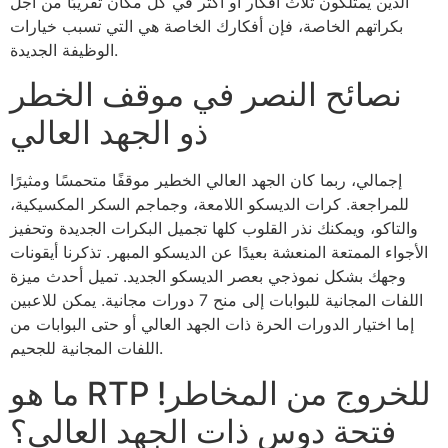
الذين يمتلكون ثلاث أفكار أو أكثر في كل مكان تقريبًا من أجل
بكراتهم الخاصة، فإن أفكارك الخاصة هي التي تسبب خيارات
الوظيفة الجديدة.
نصائح النصر في موقف الخطر
ذو الجهد العالي
إجمالي، ربما كان الجهد العالي الخطير موقفًا متحمسًا ومثيرًا
للمراجعة. كرات الديسكو اللامعة، وجماجم السكر المكسيكية،
والتاكو، ويمكنك نذر القلوب كلها تجميل البكرات الجديدة وتحفيز
الأجواء الممتعة المنعشة بعيدًا عن الديسكو المبهر. تذكرنا أيقونات
وجهك بشكل نموذجي بعصر الديسكو الجديد. تميل أحدث ميزة
اللفات المجانية للبوابات إلى منح 7 دورات مجانية. يمكن للاعبين
إما اختيار الدورات الحرة ذات الجهد العالي أو حتى البوابات من
اللفات المجانية للجحيم.
ما هو RTP للخروج من المخاطر!
فتحة دوس ذات الجهد العالي؟