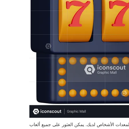
ن العثور على جميع ألعاب Slingo عبر الإنترنت على موقعنا الإلكتروني،