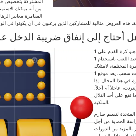
المشتركة بتخصيص فرق 
من أنه يمكنك الاست
المقامرة معايير الرها
ل أحتاج إلى إنفاق ضريبة الدخل ع
يحصل مراهنو كرة القدم على 1xBet على مكافأة قبول جيدة بنسبة 120%
تصل إلى 540 دولارًا. عند اللعب باستخدام 1xBet، قد ترغب في الحصول
رة المختلفة، لامتلاك
مقالب ويمكنك إجراء عمليات سحب. يعد موقع 1xBet أحد أفضل مواقع
 من 15 عامًا من الخبرة في هذا المجال. إذا
نت، عاجلاً أم آجلاً،
 تقع على أحد التلال
الملكية.
لمتحدة لتقييم صارم
اسة الحماية من أجل
 بالمزيد من الدورات
بيرة بالدولار خلال الحساب