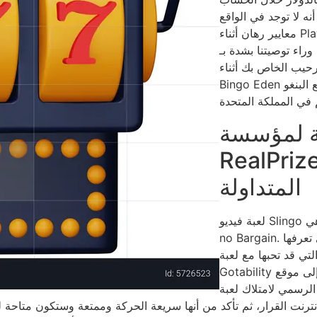
أنه لا توجد في الواقع
معايير رهان أثناء PlayOJO! أحدث مجموعة رائعة من الألعاب عبر
ا بشدة بـ PlayOJO. ليس هناك
ك أثناء PlayOJO! تم إنشاء
Bingo Eden في عام 2008، وسيقوم بجلب المراجعات من مواقع البنغو
ية لمؤسسة
RealPr المقامرة الأسئلة
المتداولة
لعبة فيديو Slingo المفضلة ذات العلامة التجارية هي Slingo Bargain أو
no Bargain. قم بالاتصال بأحدث الألعاب ويمكنك التسميات التي تعرفها
 قد تحبها مع لعبة Slingo عبر الإنترنت مثل X Factor وBritish’s
Gotability ويمكنك الهيمنة. انضم إلى موقع Slingo.com الممتع، موقعهم
ك لعبة Slingo عبر الإنترنت. تستخدم جميع ألعابنا
رنت القرار، ثم تأكد من أنها سريعة الحركة وممتعة وستكون متاحة لمعدات الأشخاص لديك. يمك