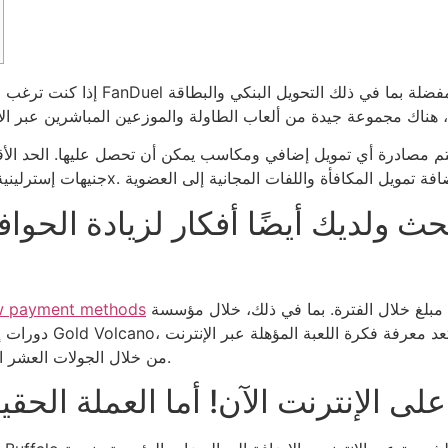
سيتم مصادرة أي تمويل إضافي ومكاسب يمكن أن تحصل عليها.
لديك أيضًا أفكار لزيادة الحوافز
ولن يتم إيداع أي مبلغ خلال الفترة. بما في ذلك، خلال مؤسسة Fun Gambling، سوف تكتشف 10
w payment methods
دورات إضافية بدون إي
من خلال الجولات العشر الإضافية أمرًا ضروريًا لأنها تميل إلى تقييد طريقة لعبك.