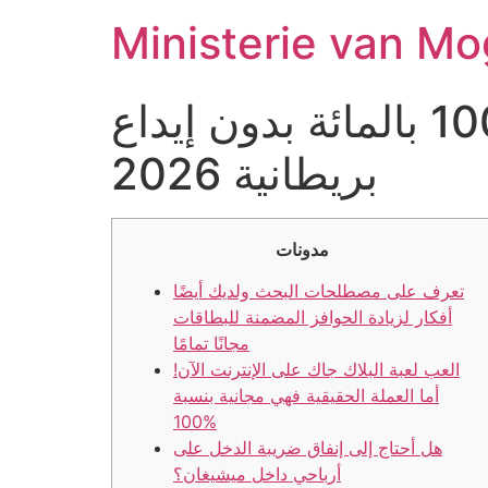
Ministerie van Mo
ضع البطاقة وامتلك 20 لفة مجانية بنسبة 100 بالمائة بدون إيداع
بريطانية 2026
مدونات
تعرف على مصطلحات البحث ولديك أيضًا
أفكار لزيادة الحوافز المضمنة للبطاقات
مجانًا تمامًا
العب لعبة البلاك جاك على الإنترنت الآن!
أما العملة الحقيقية فهي مجانية بنسبة
100%
هل أحتاج إلى إنفاق ضريبة الدخل على
أرباحي داخل ميشيغان؟