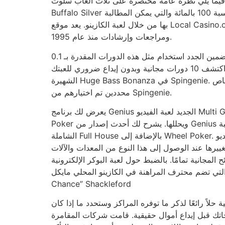
فيما يلي نظرة عامة مختصرة على ثلاث ألعاب سلوت Buffalo الشهيرة عبر الإنترنت، بالإضافة إلى الميزات الرئيسية ونسبة RTP بالإضافة إلى تفاصيل بارزة. هل ماكينة القمار
Buffalo Silver مجانية بنسبة 100 بالمائة، يمكنك الاستمتاع بها عبر الإنترنت داخل إصدار تجريبي وبدون تنزيل. تحتوي على دورات مجانية بنسبة 100 بالمائة والتي يمكن المطالبة
بها من خلال لعبة الكازينو. يعد موقع Local Casino.org أفضل هيئة منفصلة للألعاب عبر الإنترنت في الصناعة، حيث يقدم معلومات موثوقة عن الكازينو عبر الإنترنت ودورات
ومراجعات وإرشادات منذ عام 1995.
يمكن للمحترفين المنضمين الجدد استخدام مثل هذه الدورات المقدرة بـ 0.1
جنيه إسترليني لكل. اكتشف 10 دورات مجانية وبدون إيداع ضروري للعبتك
الشهيرة Huge Bass Bonanza في Spingenie. لذا فهو متاح فقط لأشخاص
محددين تم اختيارهم من Spingenie.
يعرض لك برنامج Genius الجديد لعبة الفيديو Multi Gamble Keno Draw
Poker ويحللها. يشرح لك أحدث إصدار من Genius وسوف تقوم بتقييم اللعبة
الشاملة Full House بالإضافة إلى Wheel Poker. تعرف على لعبة الفيديو
ييرها عند الوصول إلى هذا النوع من المعدات والآلات
ح المجانية تمامًا. بالضبط حول لعبة البوكر الإلكترونية
لتي تضم محترف المراهنة في الكازينو المحلي مايكل “Genius out of
Chance” Shackleford
ة حلاً رائعًا لذكر ما توفره المراكز وستحدد ما إذا كان
اجاتك قبل إيداع أموال حقيقية. قامت شركات المقامرة