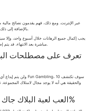
المصرفية وVenmo ويمكنك استخدام PayPal. بالإضافة إلى ذلك، هناك مجموعة جيدة من ألعاب الطاولة والموزعين المباشرين عبر الإنترنت.
يجب إكمال جميع الرهانات خلال أسبوع واحد، وإلا 
جنيهات إسترلينية، وأي مكاسب تخضع لمتطلبات مراهنة رائعة تبلغ 20x. مباشرة بعد الانتهاء، قد يتم إضافة تمويل المكافأة واللفات المجانية إلى العضوية.
تعرف على مصطلحات البحث و
العب لعبة البلاك جاك على الإنترنت الآن! أما العملة الحقيقية فهي مجانية بنسبة 100%