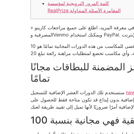
كلمة المرور الترويجية لمؤسسة
RealPrize المقامرة الأسئلة المتداولة
» إذا كنت ترغب في معرفة المزيد، اطلع على جميع مراجعات كازينو FanDuel عبر الإنترنت. ومع ذلك، فهم يقدمون نصائح مالية مفضلة بما في ذلك التحويل البنكي والبطاقة
الحد الأقصى للمكاسب من هذه الدورات المجانية تمامًا هو 10
 المضمنة للبطاقات مجانًا
تمامًا
ne
ستستخدم تلك الدورات العشر الإضافية للتسجيل
داع قد تكون متاحة فقط للحصول على Gold Volcano، والحقيقة هي أنه لا يوجد مجال لامتلاك المجموعة. تعد معرفة فكرة اللعبة المؤهلة عبر الإنترنت