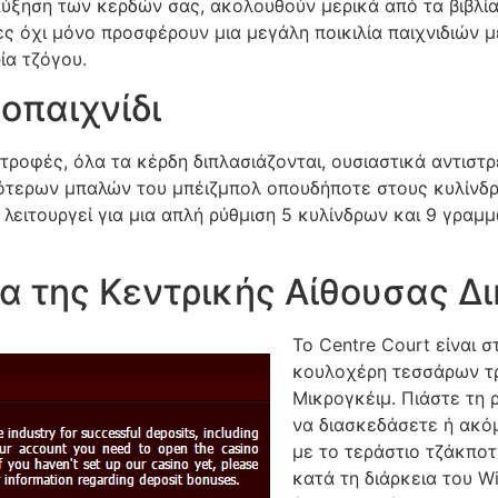
ύξηση των κερδών σας, ακολουθούν μερικά από τα βιβλία 
ς όχι μόνο προσφέρουν μια μεγάλη ποικιλία παιχνιδιών μ
ία τζόγου.
οπαιχνίδι
στροφές, όλα τα κέρδη διπλασιάζονται, ουσιαστικά αντι
ότερων μπαλών του μπέιζμπολ οπουδήποτε στους κυλίνδρ
t λειτουργεί για μια απλή ρύθμιση 5 κυλίνδρων και 9 γρα
τρα της Κεντρικής Αίθουσας 
Το Centre Court είναι 
κουλοχέρη τεσσάρων τρ
Μικρογκέιμ. Πιάστε τη 
να διασκεδάσετε ή ακό
με το τεράστιο τζάκποτ
κατά τη διάρκεια του W