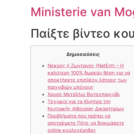
Ministerie van Mo
Παίξτε βίντεο κο
Δημοσιεύσεις
Νεκρός ή Ζωντανός (NetEnt) – Η
καλύτερη 100% δωρεάν θέση για να
αποκτήσετε επιπλέον λάτρεις των
παιχνιδιών μπόνους
Χρυσό Μετάλλιο Βιντεοπαιχνίδι
Τεχνικοί για τα Κίνητρα της
Κεντρικής Αίθουσας Δικαστηρίων
Προβλήματα που πρέπει να
αποτρέψετε Πότε να δοκιμάσετε
online κουλοχέρηδες