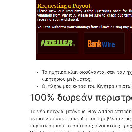
Τα ηχητικά κλιπ ακούγονται σαν τον ήχ
νικητήριου μείγματος.
Οι πληρωμές εκτός του Κινήτρου πιστώ
100% δωρεάν περιστρ
Το νέο παιχνίδι μπόνους Play Added επιτρέπ
τετραπλασιάσει τα κέρδη του προβλέποντας
περίπτωση που το σπίτι σας είναι στους τρο