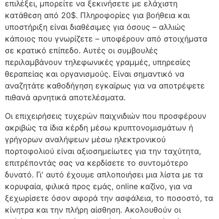
επιλέξει, μπορείτε να ξεκινήσετε με ελάχιστη
κατάθεση από 20$. Πληροφορίες για βοήθεια και
υποστήριξη είναι διαθέσιμες για όσους – αλλιώς
κάποιος που γνωρίζετε – υποφέρουν από στοιχήματα
σε κρατικό επίπεδο. Αυτές οι συμβουλές
περιλαμβάνουν τηλεφωνικές γραμμές, υπηρεσίες
θεραπείας και οργανισμούς. Είναι σημαντικό να
αναζητάτε καθοδήγηση εγκαίρως για να αποτρέψετε
πιθανά αρνητικά αποτελέσματα.
Οι επιχειρήσεις τυχερών παιχνιδιών που προσφέρουν
ακριβώς τα ίδια κέρδη μέσω κρυπτονομισμάτων ή
γρήγορων αναλήψεων μέσω ηλεκτρονικού
πορτοφολιού είναι αξιοσημείωτες για την ταχύτητα,
επιτρέποντάς σας να κερδίσετε το συντομότερο
δυνατό. Γι' αυτό έχουμε απλοποιήσει μια λίστα με τα
κορυφαία, φιλικά προς εμάς, online καζίνο, για να
ξεχωρίσετε όσον αφορά την ασφάλεια, το ποσοστό, τα
κίνητρα και την πλήρη αίσθηση. Ακολουθούν οι