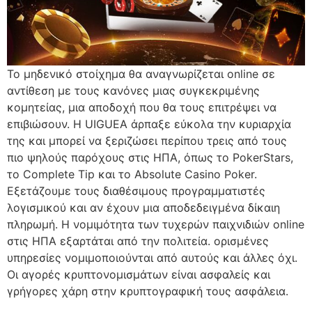
Το μηδενικό στοίχημα θα αναγνωρίζεται online σε
αντίθεση με τους κανόνες μιας συγκεκριμένης
κομητείας, μια αποδοχή που θα τους επιτρέψει να
επιβιώσουν. Η UIGUEA άρπαξε εύκολα την κυριαρχία
της και μπορεί να ξεριζώσει περίπου τρεις από τους
πιο ψηλούς παρόχους στις ΗΠΑ, όπως το PokerStars,
το Complete Tip και το Absolute Casino Poker.
Εξετάζουμε τους διαθέσιμους προγραμματιστές
λογισμικού και αν έχουν μια αποδεδειγμένα δίκαιη
πληρωμή. Η νομιμότητα των τυχερών παιχνιδιών online
στις ΗΠΑ εξαρτάται από την πολιτεία. ορισμένες
υπηρεσίες νομιμοποιούνται από αυτούς και άλλες όχι.
Οι αγορές κρυπτονομισμάτων είναι ασφαλείς και
γρήγορες χάρη στην κρυπτογραφική τους ασφάλεια.