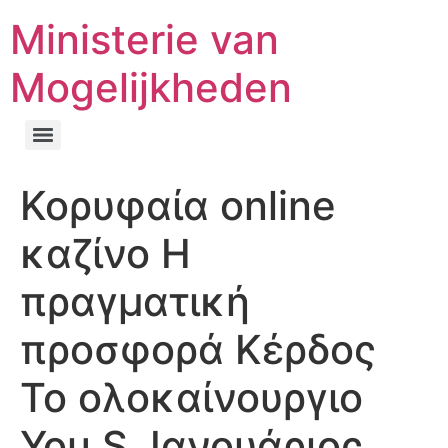
Ministerie van
Mogelijkheden
Κορυφαία online
καζίνο Η
πραγματική
προσφορά Κέρδος
Το ολοκαίνουργιο
You S. Ιανουάριος