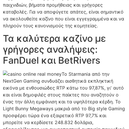
παιχνιδιών, βήματα προμήθειας και γρήγορες
καταβολές. Για να αποφύγετε απάτες, είναι σημαντικό
να ακολουθείτε καζίνο που είναι εγγεγραμμένα και να
πληρούν τους κανονισμούς της κομητείας.
Τα καλύτερα καζίνο με
γρήγορες αναλήψεις:
FanDuel και BetRivers
Το Starmania από την
NextGen Gaming συνδυάζει αισθητικά εκπληκτική
εικόνα με ενθουσιώδες RTP κάτω του 97,87%, γι' αυτό
και είναι δημοφιλές στους παίκτες που αναζητούν ο
ένας την άλλη εμφάνιση και τα υψηλότερα κέρδη. Το
Light Bunny Megaways μακριά από το Big style Gaming
προσφέρει τώρα ένα εξαιρετικό RTP 97,7% και
μπορείτε να κερδίσετε 248.832 δολάρια,